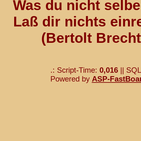
Was du nicht selber
Laß dir nichts einr
(Bertolt Brech
.: Script-Time:
0,016
|| SQL
Powered by
ASP-FastBoa