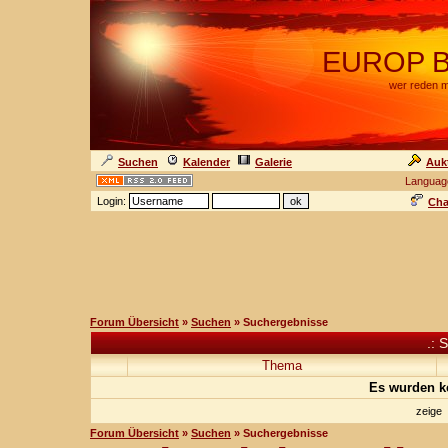
EUROP BA
wer reden m
Suchen
Kalender
Galerie
Auk
Languag
Login:
Cha
Forum Übersicht
»
Suchen
» Suchergebnisse
.: 
Thema
Es wurden k
zeige
Forum Übersicht
»
Suchen
» Suchergebnisse