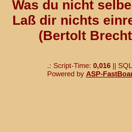
Was du nicht selber
Laß dir nichts einr
(Bertolt Brech
.: Script-Time:
0,016
|| SQL
Powered by
ASP-FastBoa