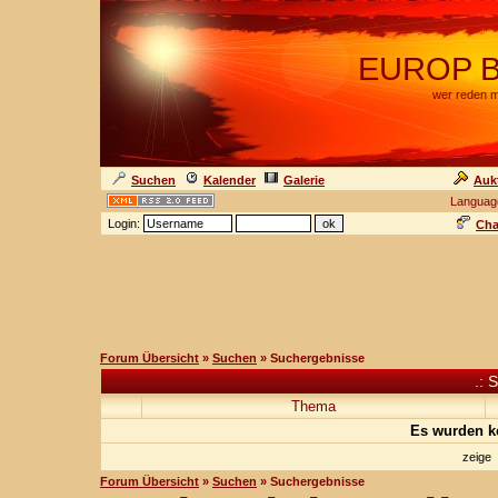
EUROP BA
wer reden m
Suchen
Kalender
Galerie
Auk
Languag
Login:
Cha
Forum Übersicht
»
Suchen
» Suchergebnisse
.: 
Thema
Es wurden k
zeige
Forum Übersicht
»
Suchen
» Suchergebnisse