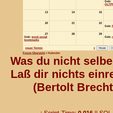
Geb:
OLTP
13
14
15
20
21
22
Geb:
27
28
29
Geb:
good social
Geb:
bookmarks
neuer Termin
«
Forum Übersicht
» Kalender
Was du nicht selber
Laß dir nichts einr
(Bertolt Brech
.: Script-Time:
0,016
|| SQL