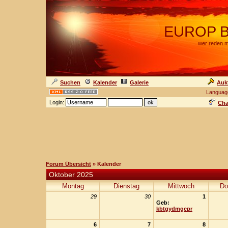
EUROP BA
wer reden m
Suchen
Kalender
Galerie
Auk
Languag
Login:
Cha
Forum Übersicht
» Kalender
Oktober 2025
Montag
Dienstag
Mittwoch
Do
29
30
1
Geb:
kbtgydmgepr
6
7
8