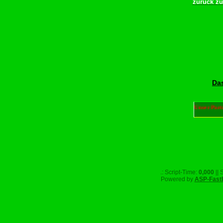
zurück z
Das
Unser Part
.: Script-Time:
0,000
|| 
Powered by
ASP-Fast