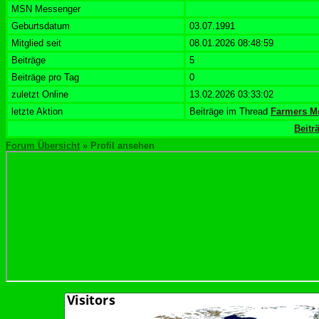
MSN Messenger
Geburtsdatum
03.07.1991
Mitglied seit
08.01.2026 08:48:59
Beiträge
5
Beiträge pro Tag
0
zuletzt Online
13.02.2026 03:33:02
letzte Aktion
Beiträge im Thread
Farmers M
Beitr
Forum Übersicht
» Profil ansehen