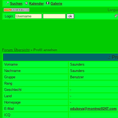
Suchen
Kalender
Galerie
Langu
Login:
Forum Übersicht
» Profil ansehen
.: P
Vorname
Saunders
Nachname
Saunders
Gruppe
Benutzer
Rang
Geschlecht
-
Land
-
Homepage
-
E-Mail
odukoya@montrezll247.com
ICQ