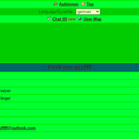
Auktionen
Top
Language/Sprache:
Chat (
0
)
User-Map
new
.: Profil von qzyfffff :.
nutzer
fänger
yfffff@outlook.com