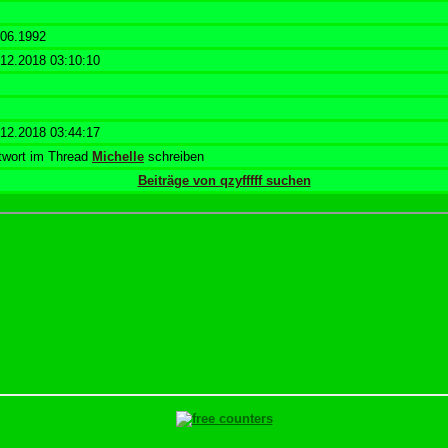
.06.1992
.12.2018 03:10:10
.12.2018 03:44:17
twort im Thread
Michelle
schreiben
Beiträge von qzyfffff suchen