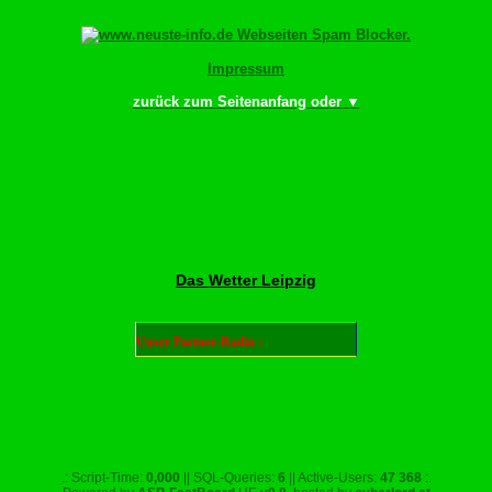
Impressum
zurück zum Seitenanfang oder ▼
chdfingr bewächn!
Das Wetter Leipzig
Unser Partner-Radio :
.: Script-Time:
0,000
|| SQL-Queries:
6
|| Active-Users:
47 368
:.