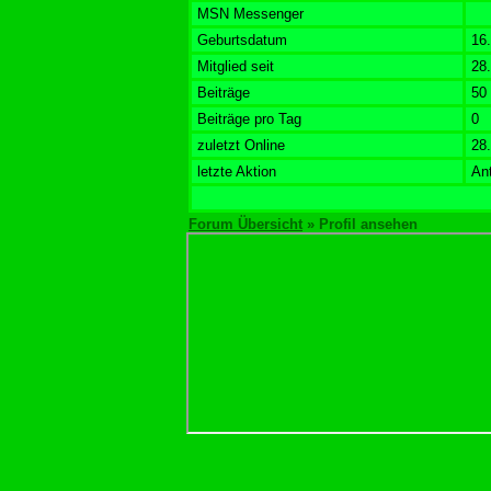
MSN Messenger
Geburtsdatum
16
Mitglied seit
28
Beiträge
50
Beiträge pro Tag
0
zuletzt Online
28
letzte Aktion
An
Forum Übersicht
» Profil ansehen