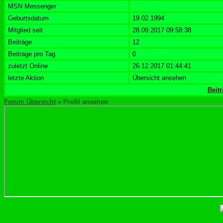
MSN Messenger
Geburtsdatum
19.02.1994
Mitglied seit
28.09.2017 09:58:38
Beiträge
12
Beiträge pro Tag
0
zuletzt Online
26.12.2017 01:44:41
letzte Aktion
Übersicht ansehen
Beit
Forum Übersicht
» Profil ansehen