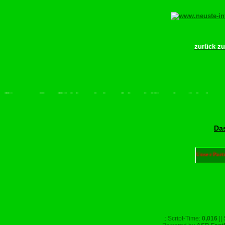
zurück z
itte scrollen–Rädchen drehen–Wurschdfingr bewächn!
Das
Unser Part
.: Script-Time:
0,016
||