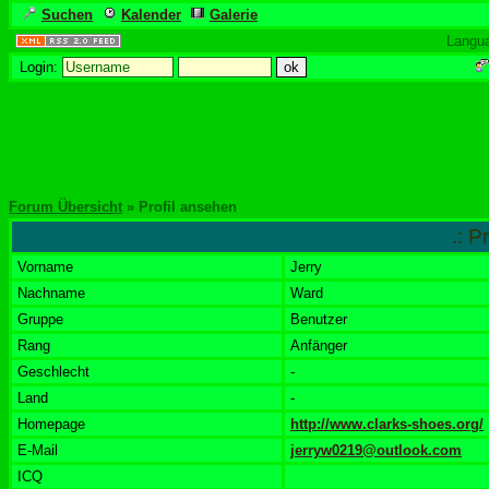
Suchen
Kalender
Galerie
Langu
Login:
Forum Übersicht
» Profil ansehen
.: P
Vorname
Jerry
Nachname
Ward
Gruppe
Benutzer
Rang
Anfänger
Geschlecht
-
Land
-
Homepage
http://www.clarks-shoes.org/
E-Mail
jerryw0219@outlook.com
ICQ