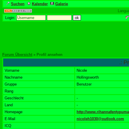
Suchen
Kalender
Galerie
Langu
Login:
Forum Übersicht
» Profil ansehen
.: P
Vorname
Nicole
Nachname
Hollingsworth
Gruppe
Benutzer
Rang
Geschlecht
-
Land
-
Homepage
http://www.rihannafentypum
E-Mail
nicoleh1030@outlook.com
ICQ