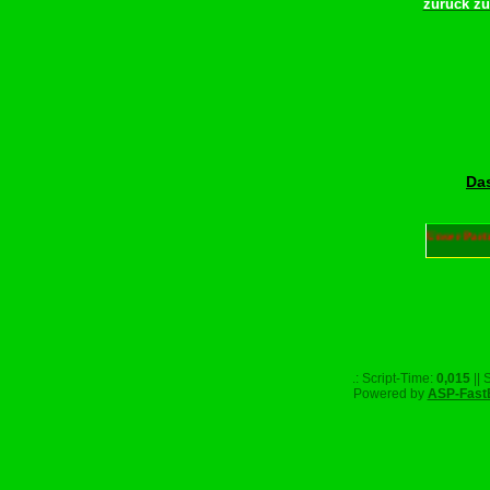
zurück z
Das
Unser Part
.: Script-Time:
0,015
|| 
Powered by
ASP-Fast