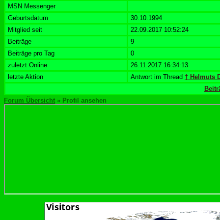
MSN Messenger
Geburtsdatum
30.10.1994
Mitglied seit
22.09.2017 10:52:24
Beiträge
9
Beiträge pro Tag
0
zuletzt Online
26.11.2017 16:34:13
letzte Aktion
Antwort im Thread
† Helmuts D
Beit
Forum Übersicht
» Profil ansehen