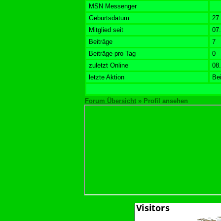
MSN Messenger
Geburtsdatum
27
Mitglied seit
07
Beiträge
7
Beiträge pro Tag
0
zuletzt Online
08
letzte Aktion
Be
Forum Übersicht
» Profil ansehen