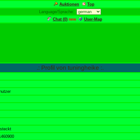
Auktionen
Top
Language/Sprache:
Chat (
0
)
User-Map
new
.: Profil von tuningheike :.
nutzer
steckt
1460900