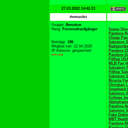
27.03.2022 14:42:33
thomaslist
Gruppe:
Benutzer
Rang:
Forumsdraufgänger
Supra Shoe
Pandora R
Cheap Pan
Beiträge:
186
Salomon S
Mitglied seit: 22.04.2020
Radsportb
IP-Adresse: gespeichert
Pandora C
Pandora Gi
Fitflop US
MLB Fan H
Salvatore 
Fitflop Sal
Salomon S
Bicycle Fi
Christian 
Snapback 
Salomon 
College Je
Abbigliame
Pandora Ne
Salomon S
Fake Oakl
MBT Healt
Pandora R
Pandora Ou