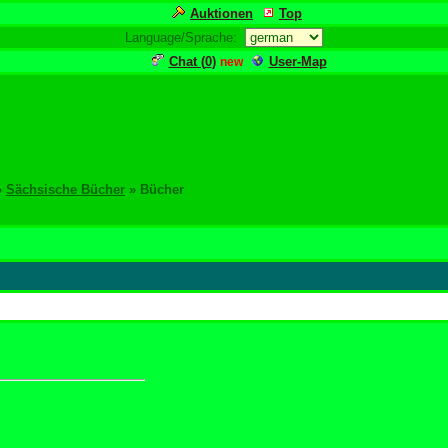
Auktionen
Top
Language/Sprache:
Chat (
0
)
User-Map
new
»
Sächsische Bücher
» Bücher