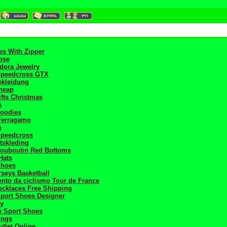
s With Zipper
ose
dora Jewelry
peedcross GTX
ekleidung
heap
fts Christmas
A
oodies
Ferragamo
e
peedcross
etskleding
Louboutin Red Bottoms
Hats
Shoes
rseys Basketball
nto da ciclismo Tour de France
cklaces Free Shipping
port Shoes Designer
ey
h Sport Shoes
ings
tlet Online