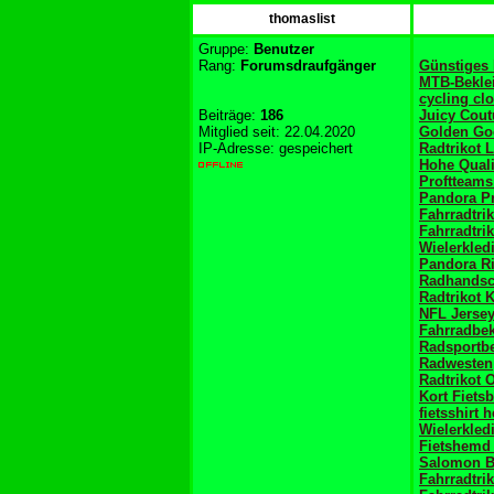
thomaslist
Gruppe:
Benutzer
Rang:
Forumsdraufgänger
Günstiges
MTB-Bekle
cycling cl
Beiträge:
186
Juicy Cout
Mitglied seit: 22.04.2020
Golden Go
IP-Adresse: gespeichert
Radtrikot 
Hohe Quali
Proftteams
Pandora P
Fahrradtri
Fahrradtr
Wielerkled
Pandora R
Radhands
Radtrikot 
NFL Jerse
Fahrradbe
Radsportb
Radwesten
Radtrikot O
Kort Fiets
fietsshirt 
Wielerkled
Fietshemd 
Salomon B
Fahrradtrik