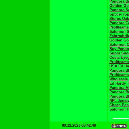
Pandora Br
Golden Go
Pandora N
Sp5der (Sp
Stores Oak
Pandora Co
Proftteams
Salomon 
Fahrradtri
Golden Go
Salomon O
Buy Pando
Supra Sho
Costa Eye
Proftteams
USA Ed Ha
Pandora Bl
Profiteams
Wholesale
Ed Hardy T
Pandora Mo
Pandora Br
Pandora Bl
NFL Jerse
Cheap Pand
Salomon F
09.12.2023 03:42:48