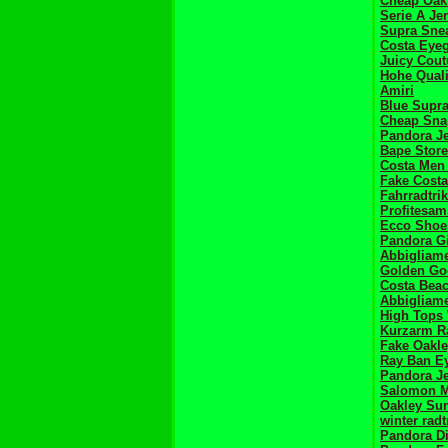
Cheap Oak
Serie A Je
Supra Sne
Costa Eye
Juicy Cout
Hohe Quali
Amiri
Blue Supr
Cheap Sna
Pandora J
Bape Store
Costa Men
Fake Costa
Fahrradtrik
Profitesam
Ecco Shoe
Pandora Gi
Abbigliame
Golden Go
Costa Beac
Abbigliam
High Tops
Kurzarm Ra
Fake Oakl
Ray Ban E
Pandora Je
Salomon M
Oakley Sun
winter radt
Pandora D