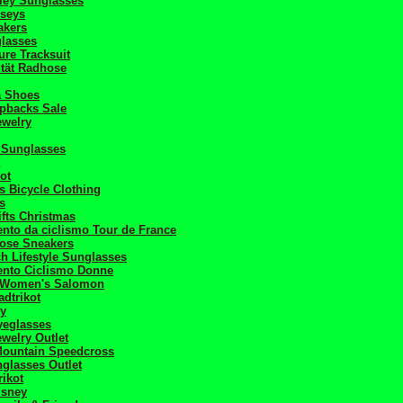
ley Sunglasses
rseys
akers
glasses
ure Tracksuit
tät Radhose
a Shoes
pbacks Sale
ewelry
 Sunglasses
ot
s Bicycle Clothing
s
fts Christmas
nto da ciclismo Tour de France
ose Sneakers
h Lifestyle Sunglasses
ento Ciclismo Donne
 Women's Salomon
dtrikot
ey
yeglasses
welry Outlet
ountain Speedcross
glasses Outlet
rikot
isney