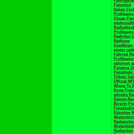
Fahrradtri
Fietsshirt
Italian Cyc
Profiteams
Cheap Pand
wieleroutfi
Radbeklei
Profiteams
Radtrikot 
Radhose
Goedkope 
winter radt
Fahrrad Ra
Proftteams
salomon s
Pandora Ou
Fietskledi
Trikots Sal
Official NF
Where To B
Korte Fiet
günstig R
Damen-Rad
Bicycle Fi
Fietskledi
Günstige 
Wielershirt
Radsports
Wielerkled
Radjacken