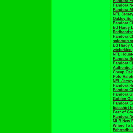
Pandora Fa
Pandora N
Pandora A
NFL Jerse
Oakley Su
Pandora Ch
Ed Hardy L
Radhands
Pandora C
salomon s
Ed Hardy C
wielerkledi
NFL Houst
Panodra Br
Pandora C
Authentic 
Cheap Oak
Polo Ralp
NFL Jersey
Pandora R
Pandora Cl
Pandora Gi
Golden Go
Pandora E
fietsshirt 
Fear of Go
Pandora N
MLB New E
Where To B
Fahrradbe