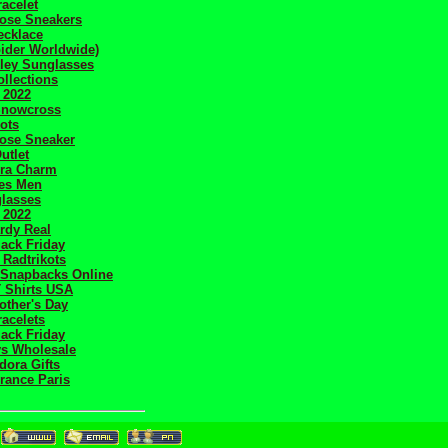
acelet
ose Sneakers
ecklace
ider Worldwide)
ley Sunglasses
llections
 2022
Snowcross
kots
ose Sneaker
utlet
ra Charm
es Men
glasses
 2022
rdy Real
ack Friday
 Radtrikots
 Snapbacks Online
 Shirts USA
ther's Day
acelets
ack Friday
ys Wholesale
ora Gifts
rance Paris