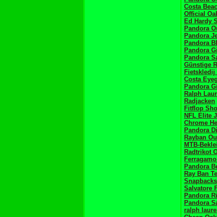
Costa Beac
Official O
Ed Hardy S
Pandora Ou
Pandora Je
Pandora Bl
Pandora Gi
Pandora Sa
Günstige 
Fietskledi
Costa Eye
Pandora Gi
Ralph Laur
Radjacken
Fitflop Sh
NFL Elite 
Chrome He
Pandora D
Rayban Ou
MTB-Bekle
Radtrikot 
Ferragamo
Pandora Be
Ray Ban T
Snapbacks
Salvatore 
Pandora R
Pandora S
ralph laure