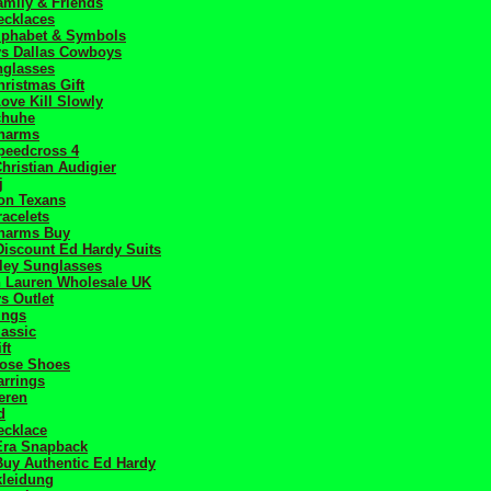
mily & Friends
ecklaces
lphabet & Symbols
ys Dallas Cowboys
nglasses
ristmas Gift
ove Kill Slowly
chuhe
harms
peedcross 4
hristian Audigier
j
on Texans
acelets
harms Buy
Discount Ed Hardy Suits
ley Sunglasses
h Lauren Wholesale UK
s Outlet
ings
assic
ft
ose Shoes
arrings
heren
d
ecklace
ra Snapback
uy Authentic Ed Hardy
kleidung