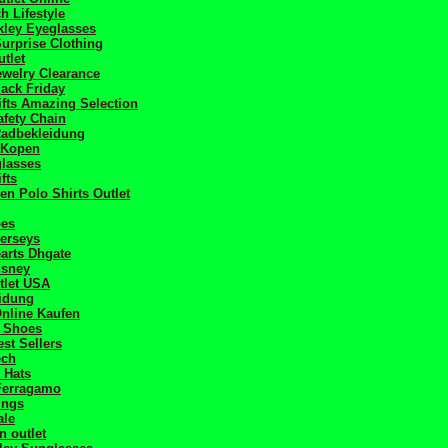
h Lifestyle
akley Eyeglasses
urprise Clothing
tlet
welry Clearance
ack Friday
fts Amazing Selection
fety Chain
Radbekleidung
j Kopen
glasses
fts
en Polo Shirts Outlet
oes
Jerseys
arts Dhgate
isney
tlet USA
idung
Online Kaufen
 Shoes
st Sellers
ech
 Hats
Ferragamo
ings
ale
n outlet