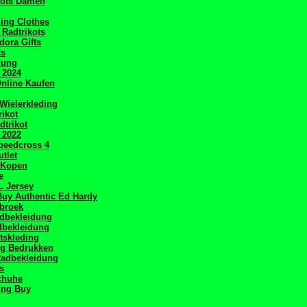
kots Damen
ling Clothes
 Radtrikots
ora Gifts
ts
dung
 2024
Online Kaufen
Wielerkleding
rikot
dtrikot
 2022
peedcross 4
tlet
j Kopen
e
L Jersey
uy Authentic Ed Hardy
sbroek
adbekleidung
bekleidung
etskleding
ng Bedrukken
Radbekleidung
s
chuhe
ing Buy