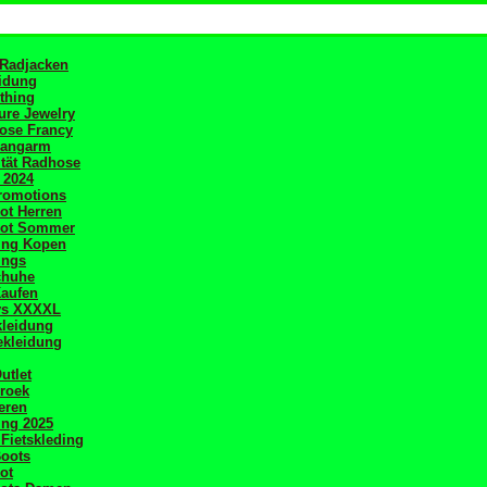
 Radjacken
idung
othing
ure Jewelry
ose Francy
Langarm
tät Radhose
 2024
romotions
kot Herren
ikot Sommer
ing Kopen
ings
chuhe
Kaufen
ys XXXXL
kleidung
ekleidung
utlet
broek
heren
ing 2025
Fietskleding
oots
ot