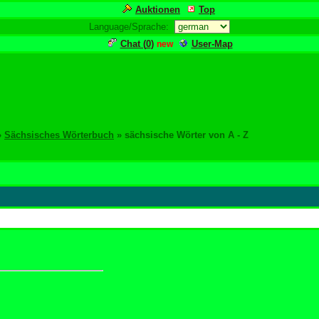
Auktionen
Top
Language/Sprache:
Chat (
0
)
User-Map
new
»
Sächsisches Wörterbuch
» sächsische Wörter von A - Z