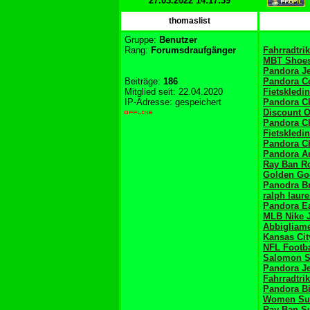
27.03.2022 14:17:39
thomaslist
Gruppe:
Benutzer
Rang:
Forumsdraufgänger
Fahrradtri
MBT Shoe
Pandora J
Beiträge:
186
Pandora Co
Mitglied seit: 22.04.2020
Fietskledi
IP-Adresse: gespeichert
Pandora C
Discount 
Pandora C
Fietskledi
Pandora C
Pandora A
Ray Ban R
Golden Go
Panodra Br
ralph laur
Pandora Ea
MLB Nike 
Abbigliam
Kansas Cit
NFL Footba
Salomon S
Pandora J
Fahrradtri
Pandora Bi
Women Su
Ray Ban S