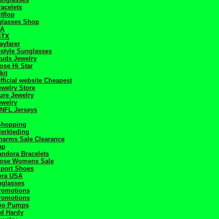
acelets
tflop
glasses Shop
SA
GTX
ayfarer
estyle Sunglasses
tuds Jewelry
se Hi Star
kit
fficial website Cheapest
welry Store
ure Jewelry
ewelry
 NFL Jerseys
Shopping
erkleding
harms Sale Clearance
ap
ndora Bracelets
ose Womens Sale
port Shoes
ora USA
nglasses
romotions
romotions
oo Pumps
Ed Hardy