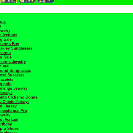
kots
s
ewelry
llections
ng Sale
harms Buy
Oakley Sunglasses
harms
ng Sale
harms Jewelry
nimal
ound Sunglasses
ose Sneakers
acelets
en polo
rrings Jewelry
Jerseys
ento Ciclismo Donne
y Chiefs Jerseys
ll Jersey
peedcross Pro
ewelry
kot Verkauf
rthday
pra Shoes
unglasses