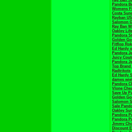
Pandora Br
Womens Fi
Costa Sun
Rayban U
Salomon 
Ray Ban W
Oakley Lif
Pandora S
Golden Goo
Fitflop Rok
Ed Hardy o
Pandora Je
Juicy Cout
Pandora J
Top Brand
Radtrikots
Ed Hardy 
dames wiel
Pandora C
Vlone Che
Save Up Pa
Golden Go
Salomon S
Sale Pand
Oakley Su
Pandora P
Pandora P
Jimmy Ch
Discount 