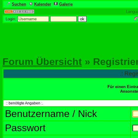
Suchen
Kalender
Galerie
Langu
Login:
Forum Übersicht
» Registrie
.: Regi
Für einen Eintr
Ansonsten
:: benötigte Angaben :.
Benutzername / Nick
Passwort