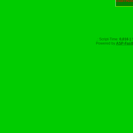
Unser Part
.: Script-Time:
0,016
||
Powered by
ASP-Fast