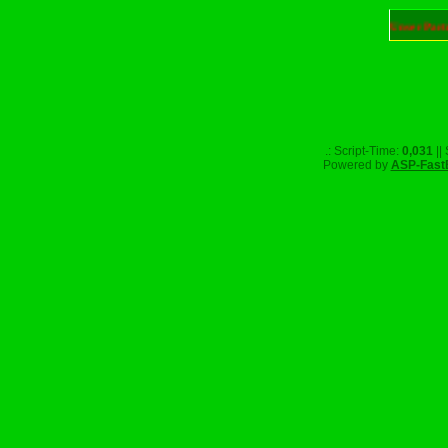
Unser Part
.: Script-Time:
0,031
||
Powered by
ASP-Fast