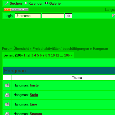
Suchen
Kalender
Galerie
Langu
Login:
Forum Übersicht
»
Freizeitaktivitäten/-beschäftigungen
» Hangman
Seiten: (
106
)
1
[2]
3
4
5
6
7
8
9
10
11
...
106
»
Hangman
Thema
Hangman:
finster
Hangman:
Steht
Hangman:
Eine
Hangman:
Spamm