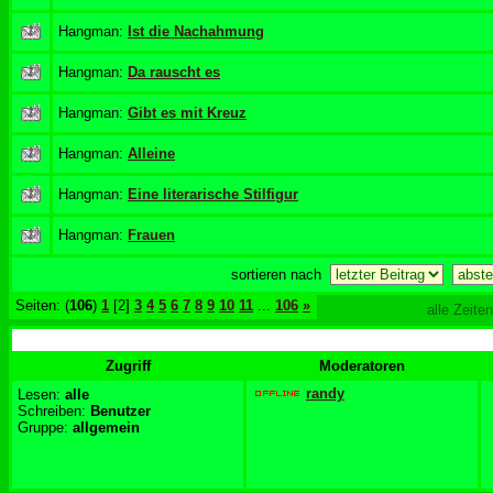
Hangman:
Ist die Nachahmung
Hangman:
Da rauscht es
Hangman:
Gibt es mit Kreuz
Hangman:
Alleine
Hangman:
Eine literarische Stilfigur
Hangman:
Frauen
sortieren nach
Seiten: (
106
)
1
[2]
3
4
5
6
7
8
9
10
11
...
106
»
alle Zeite
Zugriff
Moderatoren
randy
Lesen:
alle
Schreiben:
Benutzer
Gruppe:
allgemein