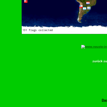
zurück z
Bit
Das