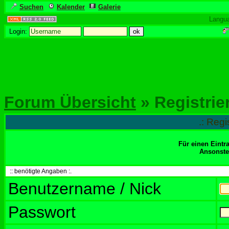
Suchen
Kalender
Galerie
Langu
Login:
Forum Übersicht
» Registrie
.: Regi
Für einen Eintr
Ansonsten
:: benötigte Angaben :.
Benutzername / Nick
Passwort