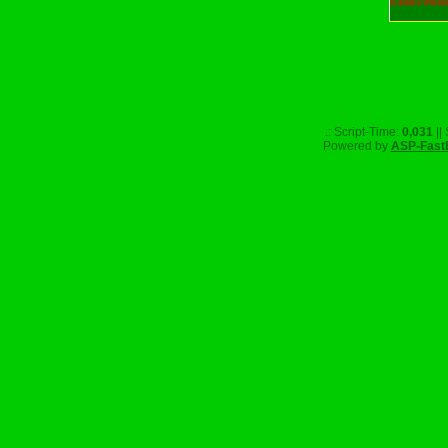
Unser Part
.: Script-Time:
0,031
||
Powered by
ASP-Fast