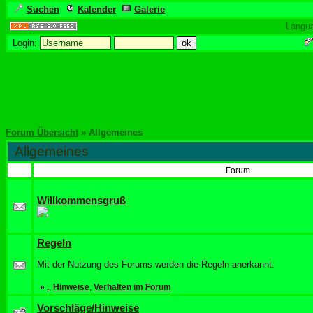
Suchen
Kalender
Galerie
Langu
Login:
Forum Übersicht
» Allgemeines
Allgemeines
Forum
Willkommensgruß
Regeln
Mit der Nutzung des Forums werden die Regeln anerkannt.
»
.
,
Hinweise
,
Verhalten im Forum
Vorschläge/Hinweise