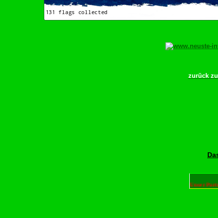
zurück z
Das
Unser Part