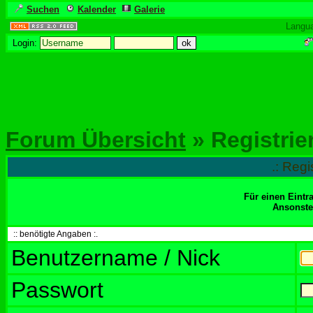
Suchen
Kalender
Galerie
Langu
Login:
Forum Übersicht
» Registrie
.: Regi
Für einen Eintr
Ansonsten
:: benötigte Angaben :.
Benutzername / Nick
Passwort