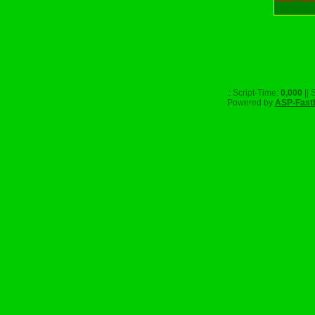
Unser Part
.: Script-Time:
0,000
|| 
Powered by
ASP-Fast