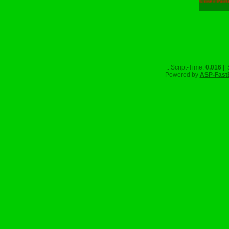
Unser Part
.: Script-Time:
0,016
||
Powered by
ASP-Fast