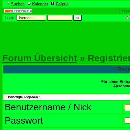
Suchen
Kalender
Galerie
Langu
Login:
Forum Übersicht
» Registrie
.: Regi
Für einen Eintr
Ansonsten
:: benötigte Angaben :.
Benutzername / Nick
Passwort