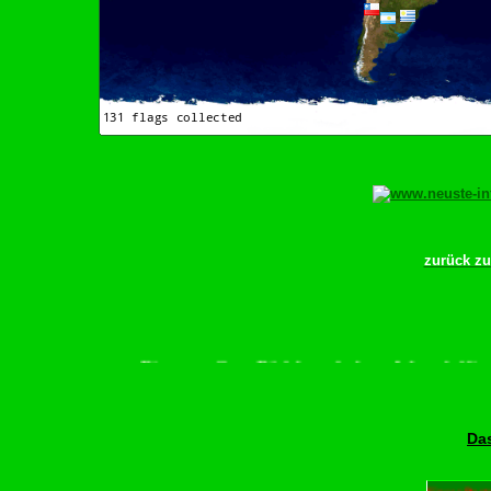
zurück z
Bitte scrollen–Rädchen drehen–Wurschdfingr b
Das