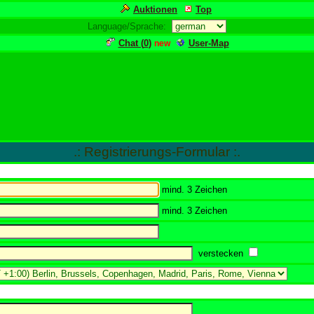
Auktionen
Top
Language/Sprache:
Chat (
0
)
User-Map
new
.: Registrierungs-Formular :.
mind. 3 Zeichen
mind. 3 Zeichen
verstecken