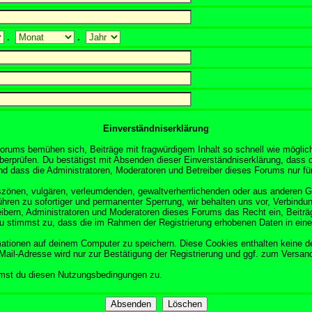
.
.
Einverständniserklärung
orums bemühen sich, Beiträge mit fragwürdigem Inhalt so schnell wie möglich
überprüfen. Du bestätigst mit Absenden dieser Einverständniserklärung, dass d
 dass die Administratoren, Moderatoren und Betreiber dieses Forums nur für 
obszönen, vulgären, verleumdenden, gewaltverherrlichenden oder aus anderen 
ühren zu sofortiger und permanenter Sperrung, wir behalten uns vor, Verbindun
ibern, Administratoren und Moderatoren dieses Forums das Recht ein, Beitr
Du stimmst zu, dass die im Rahmen der Registrierung erhobenen Daten in ein
tionen auf deinem Computer zu speichern. Diese Cookies enthalten keine d
Mail-Adresse wird nur zur Bestätigung der Registrierung und ggf. zum Versa
mmst du diesen Nutzungsbedingungen zu.