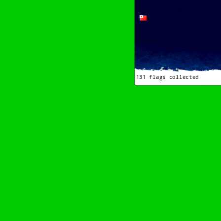
en–Wurschdfingr bewächn!