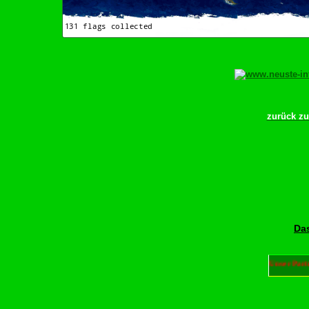
zurück z
Das
Unser Part