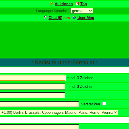
Auktionen
Top
Language/Sprache:
Chat (
0
)
User-Map
new
.: Registrierungs-Formular :.
mind. 3 Zeichen
mind. 3 Zeichen
verstecken