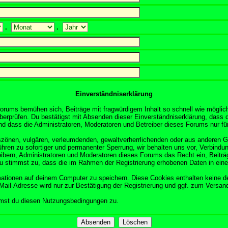
.
.
Einverständniserklärung
orums bemühen sich, Beiträge mit fragwürdigem Inhalt so schnell wie möglich
überprüfen. Du bestätigst mit Absenden dieser Einverständniserklärung, dass d
 dass die Administratoren, Moderatoren und Betreiber dieses Forums nur für 
obszönen, vulgären, verleumdenden, gewaltverherrlichenden oder aus anderen 
ühren zu sofortiger und permanenter Sperrung, wir behalten uns vor, Verbindun
ibern, Administratoren und Moderatoren dieses Forums das Recht ein, Beitr
Du stimmst zu, dass die im Rahmen der Registrierung erhobenen Daten in ein
tionen auf deinem Computer zu speichern. Diese Cookies enthalten keine d
Mail-Adresse wird nur zur Bestätigung der Registrierung und ggf. zum Versa
mmst du diesen Nutzungsbedingungen zu.