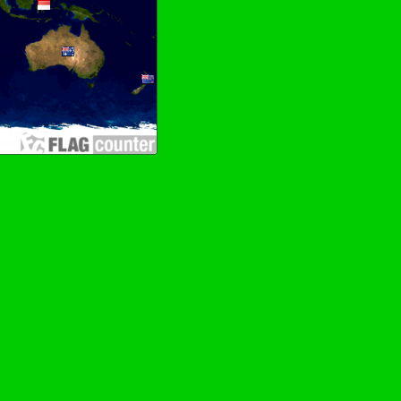
hen–Wurschdfingr bewächn!