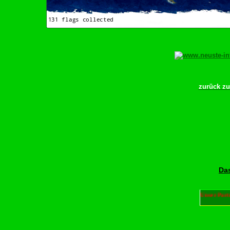
zurück z
Das
Unser Part