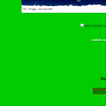
zurück z
Das
Unser Part