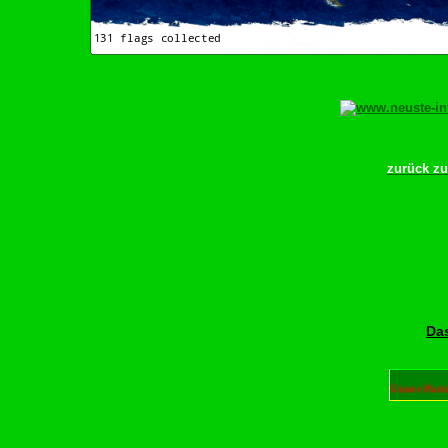
zurück z
Das
Unser Part