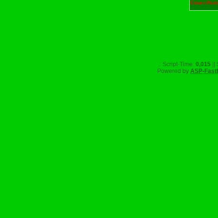
Unser Part
.: Script-Time:
0,015
||
Powered by
ASP-Fast