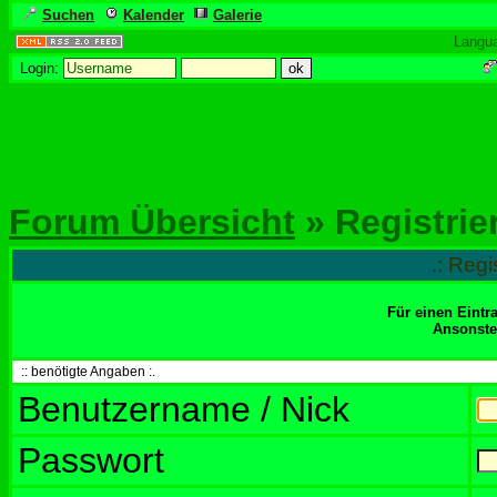
Suchen
Kalender
Galerie
Langu
Login:
Forum Übersicht
» Registrie
.: Regi
Für einen Eintr
Ansonsten
:: benötigte Angaben :.
Benutzername / Nick
Passwort