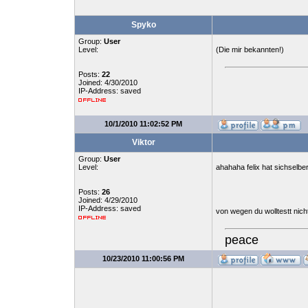
Spyko
Group:
User
Level:
(Die mir bekannten!)
Posts:
22
Joined: 4/30/2010
IP-Address: saved
10/1/2010 11:02:52 PM
Viktor
Group:
User
Level:
ahahaha felix hat sichselbe
Posts:
26
Joined: 4/29/2010
IP-Address: saved
von wegen du wolltestt nich
peace
10/23/2010 11:00:56 PM