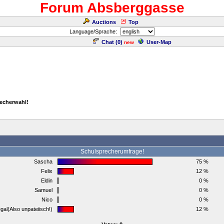
Forum Absberggasse
Auctions
Top
Language/Sprache:
Chat (
0
)
User-Map
new
recherwahl!
Schulsprecherumfrage!
Sascha
75 %
Felix
12 %
Eldin
0 %
Samuel
0 %
Nico
0 %
egal(Also unpateiisch!)
12 %