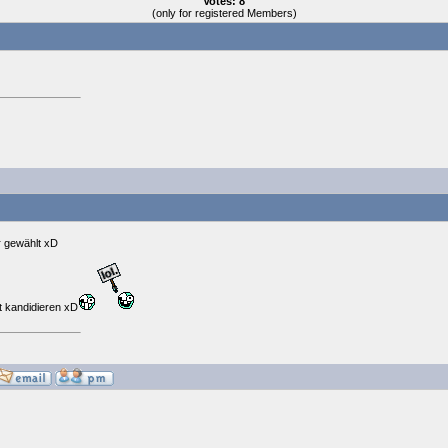
Votes: 8
(only for registered Members)
r gewählt xD
t kandidieren xD