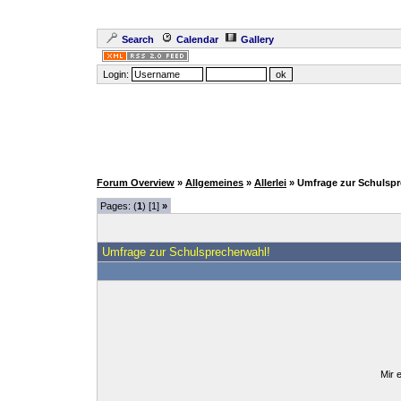
Search
Calendar
Gallery
Login:
Forum Overview
»
Allgemeines
»
Allerlei
» Umfrage zur Schulsp
Pages: (
1
) [1]
»
Umfrage zur Schulsprecherwahl!
Mir 