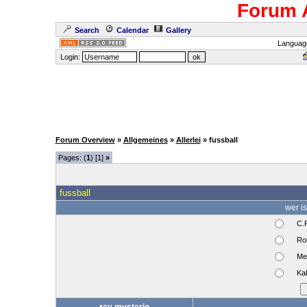
Forum 
Search
Calendar
Gallery
Languag
Login:
Forum Overview
»
Allgemeines
»
Allerlei
» fussball
Pages: (
1
) [1]
»
fussball
wer is
C.R
Ron
Me
Ka