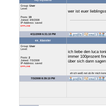
rey mysterio
Group:
User
Level:
wer ist euer lieblings
Posts:
19
Joined: 4/9/2008
IP-Address: saved
4/11/2008 6:31:10 PM
ex_klassler
Group:
User
Level:
ich liebe den luca toni
immer 100prozent find
Posts:
2
Joined: 7/3/2008
über sich dann sagen
IP-Address: saved
eh ich weiß net ob ihr mich kenn
7/3/2008 8:39:10 PM