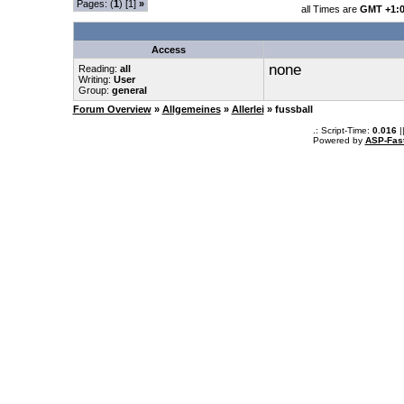
Pages: (
1
) [1]
»
all Times are
GMT +1:
Access
none
Reading:
all
Writing:
User
Group:
general
Forum Overview
»
Allgemeines
»
Allerlei
» fussball
.: Script-Time:
0.016
|
Powered by
ASP-Fas