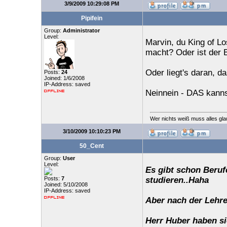
3/9/2009 10:29:08 PM
Pipifein
Group:
Administrator
Level:
Marvin, du King of L
macht? Oder ist der 
Oder liegt's daran, da
Posts:
24
Joined: 1/6/2008
IP-Address: saved
Neinnein - DAS kanns 
Wer nichts weiß muss alles gla
3/10/2009 10:10:23 PM
50_Cent
Group:
User
Level:
Es gibt schon Beruf
Posts:
7
studieren..Haha
Joined: 5/10/2008
IP-Address: saved
Aber nach der Lehre
Herr Huber haben sie