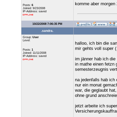
komme aber morgen 2
Posts:
6
Joined: 9/23/2008
IP-Address: saved
10/22/2008 7:06:35 PM
.sandra.
Group:
User
Level:
halloo, ich bin die s
mir gehts voll super (
Posts:
1
Joined: 11/11/2008
IP-Address: saved
im jänner hab ich die
in mathe einen fetzn 
semesterzeugnis vert
na jedenfalls hab ich
nur ein monat gemach
war, die geglaubt hat
ohne grund anschreie
jetzt arbeite ich sup
Versicherungskauffrau