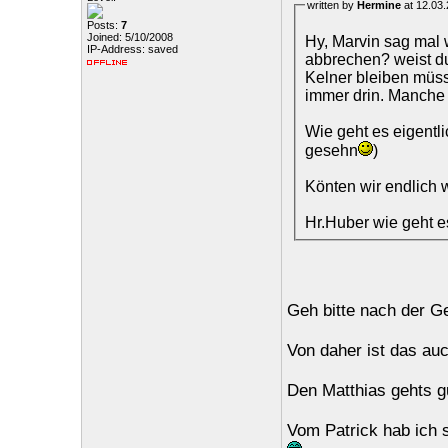
written by
Hermine
at 12.03.
Posts:
7
Joined: 5/10/2008
Hy, Marvin sag mal 
IP-Address: saved
abbrechen? weist du
Kelner bleiben müss
immer drin. Manche 
Wie geht es eigentl
gesehn
)
Könten wir endlich 
Hr.Huber wie geht e
Geh bitte nach der Ge
Von daher ist das auch
Den Matthias gehts gut
Vom Patrick hab ich s