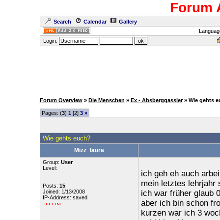
Forum 
Search
Calendar
Gallery
Languag
Login:
Forum Overview
»
Die Menschen
»
Ex - Absberggassler
» Wie gehts 
Pages: (
3
)
1
[2]
3
»
Wie gehts euch?
Mizz_laura
Group:
User
Level:
ich geh eh auch arbei
mein letztes lehrjahr
Posts:
15
Joined: 1/13/2008
ich war früher glaub 0
IP-Address: saved
aber ich bin schon fr
kurzen war ich 3 woch