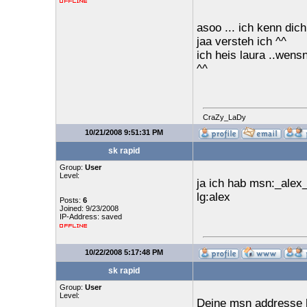
asoo ... ich kenn dic
jaa versteh ich ^^
ich heis laura ..wens
^^
CraZy_LaDy
10/21/2008 9:51:31 PM
sk rapid
Group:
User
Level:
ja ich hab msn:_ale
lg:alex
Posts:
6
Joined: 9/23/2008
IP-Address: saved
10/22/2008 5:17:48 PM
sk rapid
Group:
User
Level:
Deine msn addresse h