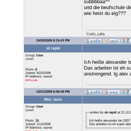
subbbbaa^^
und die beufschule di
wie heist du eig???
CraZy_LaDy
10/20/2008 8:19:43 PM
sk rapid
Group:
User
Level:
Ich heiße alexander b
Das arbeiten ist eh s
Posts:
6
Joined: 9/23/2008
anstrengend. lg alex 
IP-Address: saved
10/21/2008 6:08:48 PM
Mizz_laura
Group:
User
Level:
written by
sk rapid
at 21.10.
Ich heiße alexander bin 2007
Posts:
15
Das arbeiten ist eh super abe
Joined: 1/13/2008
IP-Address: saved