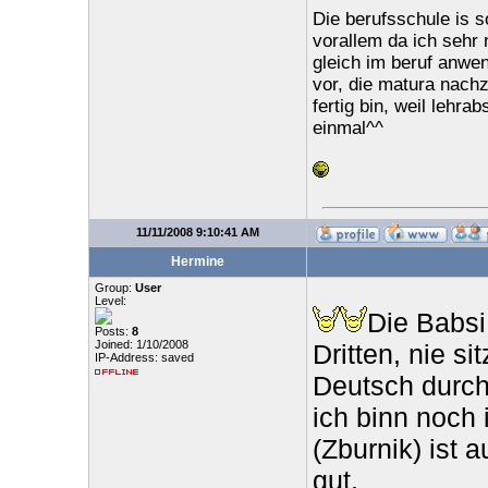
Die berufsschule is s
vorallem da ich sehr 
gleich im beruf anwend
vor, die matura nach
fertig bin, weil lehra
einmal^^
11/11/2008 9:10:41 AM
Hermine
Group:
User
Level:
Die Babsi
Posts:
8
Joined: 1/10/2008
Dritten, nie s
IP-Address: saved
Deutsch durc
ich binn noch 
(Zburnik) ist 
gut.