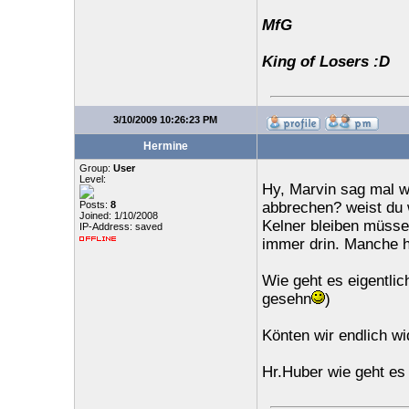
MfG
King of Losers :D
3/10/2009 10:26:23 PM
Hermine
Group:
User
Level:
Hy, Marvin sag mal w
Posts:
8
abbrechen? weist du w
Joined: 1/10/2008
Kelner bleiben müssen
IP-Address: saved
immer drin. Manche h
Wie geht es eigentli
gesehn
)
Könten wir endlich w
Hr.Huber wie geht es