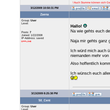
! Auch Stumme können sich Ge
3/12/2009 10:50:31 PM
Zaena
Group:
User
Level:
Hallo!
Na wie gehts euch d
Posts:
7
Joined: 1/22/2008
IP-Address: saved
Naja mir gehts ganz g
Ich würd mich auch üb
niemanden mehr von 
Also hoffentlich kom
Ich wünsch euch allen 
3/13/2009 8:25:38 PM
50_Cent
Group:
User
Level: