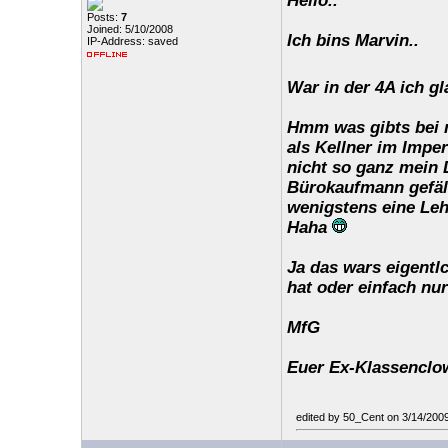
Hello..
Posts:
7
Joined: 5/10/2008
Ich bins Marvin..
IP-Address: saved
War in der 4A ich g
Hmm was gibts bei m
als Kellner im Impe
nicht so ganz mein D
Bürokaufmann gefäll
wenigstens eine Leh
Haha
Ja das wars eigent
hat oder einfach nu
MfG
Euer Ex-Klassenclo
edited by 50_Cent on 3/14/200