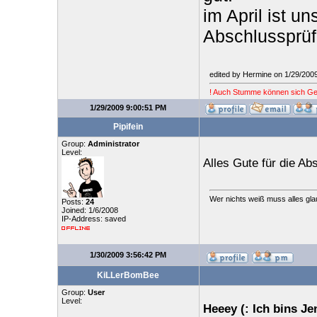
im April ist u
Abschlussprüf
edited by Hermine on 1/29/200
! Auch Stumme können sich Ge
1/29/2009 9:00:51 PM
Pipifein
Group:
Administrator
Level:
Alles Gute für die A
Wer nichts weiß muss alles gla
Posts:
24
Joined: 1/6/2008
IP-Address: saved
1/30/2009 3:56:42 PM
KiLLerBomBee
Group:
User
Level:
Heeey (: Ich bins Je