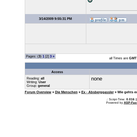
3/14/2009 9:55:31 PM
Pages: (
3
)
1
[2]
3
»
all Times are
GMT 
Access
none
Reading:
all
Writing:
User
Group:
general
Forum Overview
»
Die Menschen
»
Ex - Absberggassler
» Wie gehts 
.: Script-Time:
0.016
|
Powered by
ASP-Fas