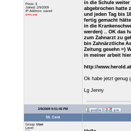
in die Schule weite
Posts:
1
Joined: 2/9/2009
abgebrochen hatte z
IP-Address: saved
und jeden Tag bis 1
fertig gemacht hätte
in die Krankenschw
werden) .. OK das ha
zum Zahnarzt zu geh
bin Zahnärztliche As
Zeitung gesehn =) W
in meiner arbeit hie
http://www.herold.a
Ok habe jetzt genug 
Lg Jenny
2/9/2009 9:51:45 PM
50_Cent
Group:
User
Level: