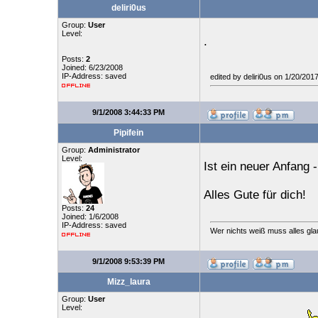
deliri0us
Group:
User
Level:
.
Posts:
2
Joined: 6/23/2008
IP-Address: saved
edited by deliri0us on 1/20/20
9/1/2008 3:44:33 PM
Pipifein
Group:
Administrator
Level:
Ist ein neuer Anfang -
Alles Gute für dich!
Posts:
24
Joined: 1/6/2008
IP-Address: saved
Wer nichts weiß muss alles gla
9/1/2008 9:53:39 PM
Mizz_laura
Group:
User
Level: