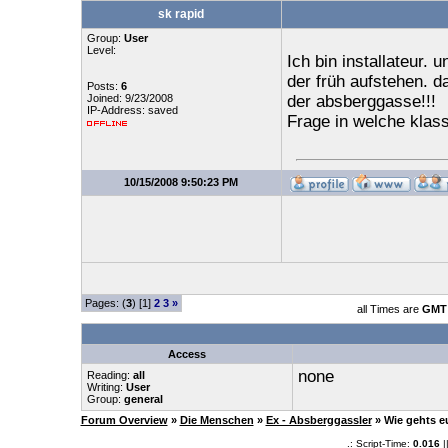
sk rapid
Group:
User
Level:
Ich bin installateur.
der früh aufstehen. da
Posts:
6
Joined: 9/23/2008
der absberggasse!!!
IP-Address: saved
Frage in welche klass
10/15/2008 9:50:23 PM
Pages: (
3
) [1]
2
3
»
all Times are
GMT 
Access
none
Reading:
all
Writing:
User
Group:
general
Forum Overview
»
Die Menschen
»
Ex - Absberggassler
» Wie gehts 
.: Script-Time:
0.016
|