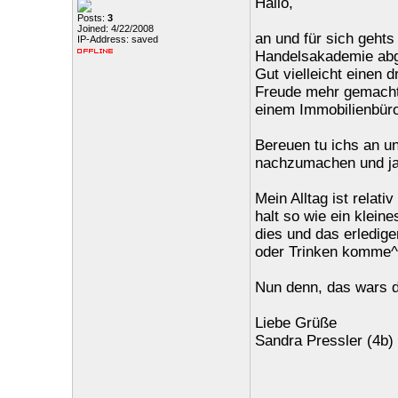
Hallo,
Posts:
3
Joined: 4/22/2008
an und für sich gehts
IP-Address: saved
Handelsakademie abg
Gut vielleicht einen d
Freude mehr gemacht h
einem Immobilienbüro
Bereuen tu ichs an un
nachzumachen und ja
Mein Alltag ist relati
halt so wie ein klein
dies und das erledige
oder Trinken komme^
Nun denn, das wars d
Liebe Grüße
Sandra Pressler (4b)