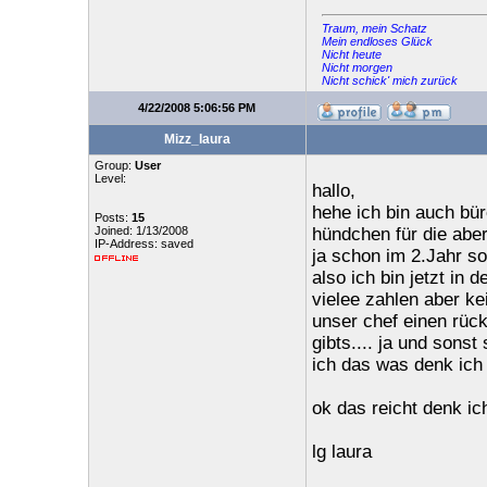
Traum, mein Schatz
Mein endloses Glück
Nicht heute
Nicht morgen
Nicht schick' mich zurück
4/22/2008 5:06:56 PM
Mizz_laura
Group:
User
Level:
hallo,
hehe ich bin auch bür
Posts:
15
Joined: 1/13/2008
hündchen für die aber
IP-Address: saved
ja schon im 2.Jahr so
also ich bin jetzt in
vielee zahlen aber ke
unser chef einen rüc
gibts.... ja und sons
ich das was denk ich
ok das reicht denk ic
lg laura