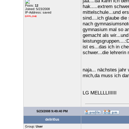
jaa....da kann ich de
Posts:
12
hak.....extrem schwer
Joined: 5/23/2008
mittelschule...und ers
IP-Address: saved
sind....ich glaube die
nach gymnasiumsnoten
gymnasium mal so ans
gemacht als wir...un
leistungsgruppen....:D:
ist es...das ich in c
schwer...die lehrerin
naja... nächstes jahr 
mich,da muss ich da
LG MELLLLIIIIII
5/23/2008 9:49:40 PM
deliri0us
Group:
User