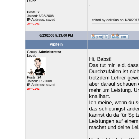
Level:
.
Posts:
2
Joined: 6/23/2008
IP-Address: saved
edited by deliri0us on 1/20/20
6/23/2008 5:13:00 PM
Pipifein
Group:
Administrator
Level:
Hi, Babsi!
Das tut mir leid, dass
Durchzufallen ist nic
trotzdem Lehrer gewo
Posts:
24
Joined: 1/6/2008
aber darauf schauen d
IP-Address: saved
mehr um Leistung. Und
knallhart.
Ich meine, wenn du so
das schleunigst änder
kannst du da für Spit
Leistungen auf einem
machst und deine Lei