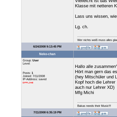
Vielleicht ist das W
Klasse mit netteren K
Lass uns wissen, wie
Lg. ch.
Wer nichts weiß muss alles gla
6/24/2008 9:13:45 PM
Neko-chan
Group:
User
Level:
Hallo alle zusammen
Hört man gern das es
Posts:
1
Joined: 7/11/2008
(hey Mitschüler und 
IP-Address: saved
Kopf hoch die Lehrer
auch nur Lehrer XD)
Mfg Michi
Bakas needs their Music!!!
7/11/2008 6:35:19 PM