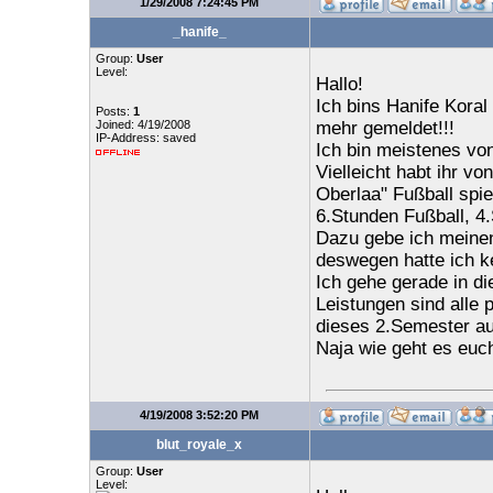
1/29/2008 7:24:45 PM
_hanife_
Group:
User
Level:
Hallo!
Ich bins Hanife Koral
Posts:
1
Joined: 4/19/2008
mehr gemeldet!!!
IP-Address: saved
Ich bin meistenes von
Vielleicht habt ihr vo
Oberlaa" Fußball spie
6.Stunden Fußball, 4.
Dazu gebe ich meinen
deswegen hatte ich ke
Ich gehe gerade in d
Leistungen sind alle p
dieses 2.Semester au
Naja wie geht es euc
4/19/2008 3:52:20 PM
blut_royale_x
Group:
User
Level: