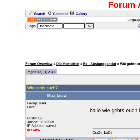
Forum 
Search
Calendar
Gallery
Languag
Login:
Forum Overview
»
Die Menschen
»
Ex - Absberggassler
» Wie gehts 
Pages: (
3
) [1]
2
3
»
Wie gehts euch?
Mizz_laura
Group:
User
Level:
hallo wie gehts euch 
Posts:
15
Joined: 1/13/2008
IP-Address: saved
CraZy_LaDy