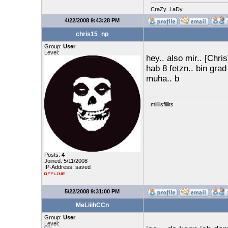
CraZy_LaDy
4/22/2008 9:43:28 PM
chris15_np
Group:
User
Level:
hey.. also mir.. [Chri
hab 8 fetzn.. bin gr
muha.. b
miiiiisfiiiits
Posts:
4
Joined: 5/11/2008
IP-Address: saved
5/22/2008 9:31:00 PM
MeLiiihCCn
Group:
User
Level: