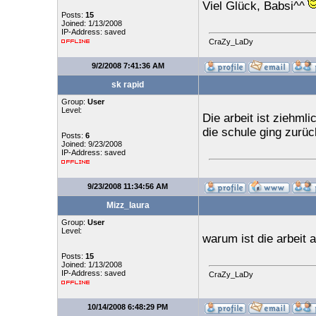
Viel Glück, Babsi^^
Posts:
15
Joined: 1/13/2008
IP-Address: saved
CraZy_LaDy
9/2/2008 7:41:36 AM
sk rapid
Group:
User
Level:
Die arbeit ist ziehml
die schule ging zurüc
Posts:
6
Joined: 9/23/2008
IP-Address: saved
9/23/2008 11:34:56 AM
Mizz_laura
Group:
User
Level:
warum ist die arbei
Posts:
15
Joined: 1/13/2008
IP-Address: saved
CraZy_LaDy
10/14/2008 6:48:29 PM