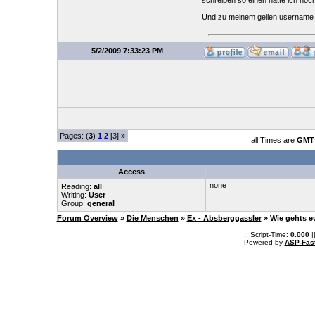
schreiben so einen hatte ich noc
Und zu meinem geilen username mir
5/2/2009 7:33:23 PM
Pages: (
3
)
1
2
[3]
»
all Times are
GMT 
Access
none
Reading:
all
Writing:
User
Group:
general
Forum Overview
»
Die Menschen
»
Ex - Absberggassler
» Wie gehts 
.: Script-Time:
0.000
|
Powered by
ASP-Fas