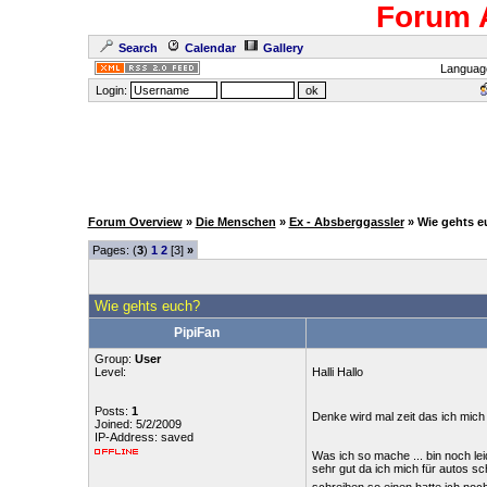
Forum 
Search
Calendar
Gallery
Languag
Login:
Forum Overview
»
Die Menschen
»
Ex - Absberggassler
» Wie gehts 
Pages: (
3
)
1
2
[3]
»
Wie gehts euch?
PipiFan
Group:
User
Level:
Halli Hallo
Posts:
1
Denke wird mal zeit das ich mich
Joined: 5/2/2009
IP-Address: saved
Was ich so mache ... bin noch leid
sehr gut da ich mich für autos sc