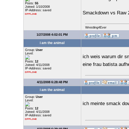
Posts:
55
Joined: 1/10/2008
IP-Address: saved
Smackdown vs Raw 20
Wrestling4Ever
1/27/2008 4:02:01 PM
i am the animal
Group:
User
Level:
ich weis warum dir s
Posts:
12
eine frau batista auf
Joined: 4/11/2008
IP-Address: saved
4/11/2008 6:28:48 PM
i am the animal
Group:
User
Level:
ich meinte smack do
Posts:
12
Joined: 4/11/2008
IP-Address: saved