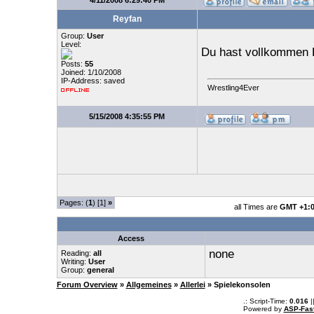
4/11/2008 6:29:40 PM
Reyfan
Group:
User
Level:
Du hast vollkommen 
Posts:
55
Joined: 1/10/2008
IP-Address: saved
Wrestling4Ever
5/15/2008 4:35:55 PM
Pages: (
1
) [1]
»
all Times are
GMT +1:
Access
none
Reading:
all
Writing:
User
Group:
general
Forum Overview
»
Allgemeines
»
Allerlei
» Spielekonsolen
.: Script-Time:
0.016
|
Powered by
ASP-Fas