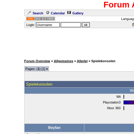
Forum 
Search
Calendar
Gallery
Languag
Login:
Forum Overview
»
Allgemeines
»
Allerlei
» Spielekonsolen
Pages: (
1
) [1]
»
Spielekonsolen
Wa
Wii
Playstation3
Xbox 360
Reyfan