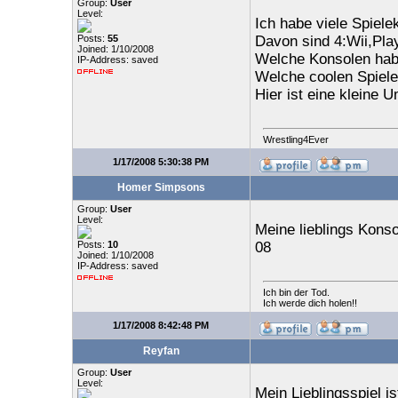
Group:
User
Level:
Ich habe viele Spiele
Posts:
55
Davon sind 4:Wii,Pla
Joined: 1/10/2008
Welche Konsolen habt
IP-Address: saved
Welche coolen Spiele
Hier ist eine kleine 
Wrestling4Ever
1/17/2008 5:30:38 PM
Homer Simpsons
Group:
User
Level:
Meine lieblings Konso
Posts:
10
08
Joined: 1/10/2008
IP-Address: saved
Ich bin der Tod.
Ich werde dich holen!!
1/17/2008 8:42:48 PM
Reyfan
Group:
User
Level:
Mein Lieblingsspiel 