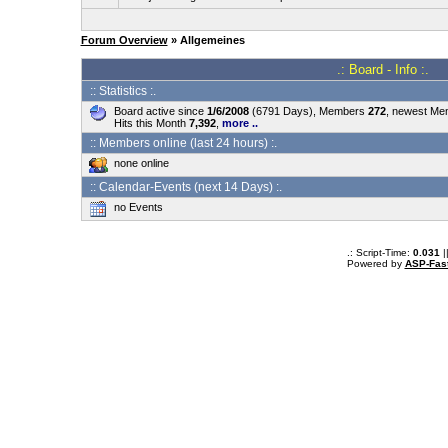
Forum Overview
» Allgemeines
.: Board - Info :.
:: Statistics :.
Board active since
1/6/2008
(6791 Days), Members
272
, newest M
Hits this Month
7,392
,
more ..
:: Members online (last 24 hours) :.
none online
:: Calendar-Events (next 14 Days) :.
no Events
.: Script-Time:
0.031
|
Powered by
ASP-Fas