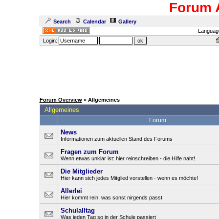
Forum 
Search
Calendar
Gallery
Languag
Login:
Forum Overview
» Allgemeines
Allgemeines
Forum
News
Informationen zum aktuellen Stand des Forums
Fragen zum Forum
Wenn etwas unklar ist: hier reinschreiben - die Hilfe naht!
Die Mitglieder
Hier kann sich jedes Mitglied vorstellen - wenn es möchte!
Allerlei
Hier kommt rein, was sonst nirgends passt
Schulalltag
Was jeden Tag so in der Schule passiert