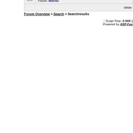
Forum:
Allerlei
sho
Forum Overview
»
Search
» Searchresults
.: Script-Time:
0.000
|
Powered by
ASP-Fas