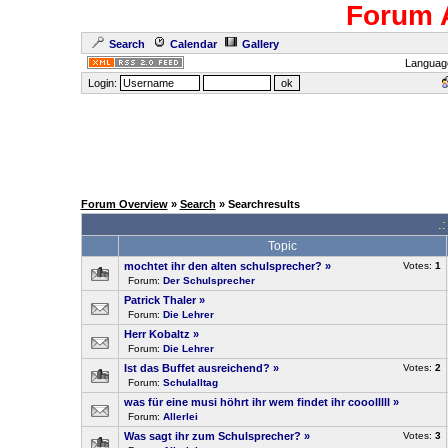
Forum 
Search
Calendar
Gallery
Languag
Login:
Forum Overview
»
Search
» Searchresults
.
Topic
mochtet ihr den alten schulsprecher?
»
Votes:
1
Forum:
Der Schulsprecher
Patrick Thaler
»
Forum:
Die Lehrer
Herr Kobaltz
»
Forum:
Die Lehrer
Ist das Buffet ausreichend?
»
Votes:
2
Forum:
Schulalltag
was für eine musi höhrt ihr wem findet ihr cooolllll
»
Forum:
Allerlei
Was sagt ihr zum Schulsprecher?
»
Votes:
3