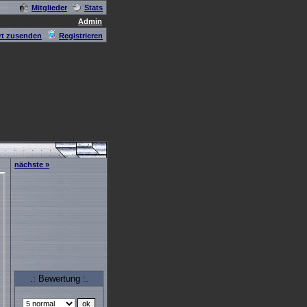
Mitglieder
Stats
Admin
t zusenden
Registrieren
nächste »
.: Bewertung :.