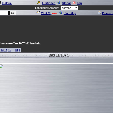
Galerie
Auktionen
Global
Top
Language/Sprache:
Chat (
0
)
User-Map
Passwor
new
lassentreffen 2007 Müllnerbräu
13
14
15
...
18
»
.: (Bild 11/18) :.