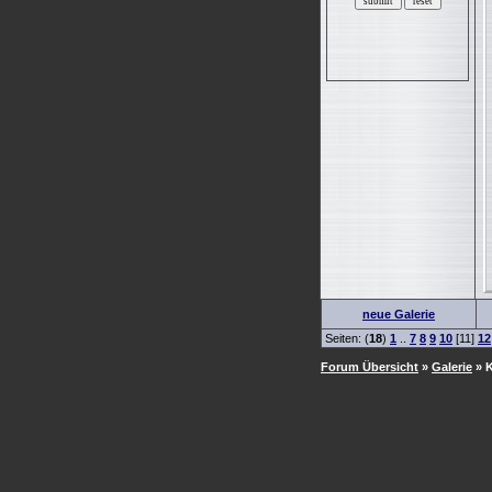
neue Galerie
Seiten: (
18
)
1
..
7
8
9
10
[11]
12
Forum Übersicht
»
Galerie
» K