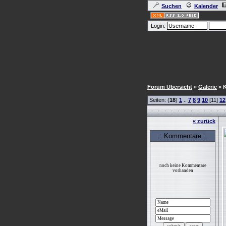
Suchen
Kalender
Login:
Forum Übersicht
»
Galerie
» K
Seiten: (
18
)
1
..
7
8
9
10
[11]
12
« zurück
.: Kommentare :.