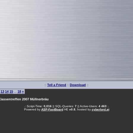
::
Tell a Friend
::
Download
::
13
14
15
...
18
»
lassentreffen 2007 Müllnerbräu
.: Script-Time:
0,016
|| SQL-Queries:
7
|| Active-Users:
4 463
:.
Powered by
ASP-FastBoard
HE
v0.8
, hosted by
cyberlord.at