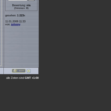
Bewertung:
n/a
(Stimmen:
0
)
gesehen:
1 223
x
11.01.2008 11:33
von:
johnny
alle Zeiten sind
GMT +1:00