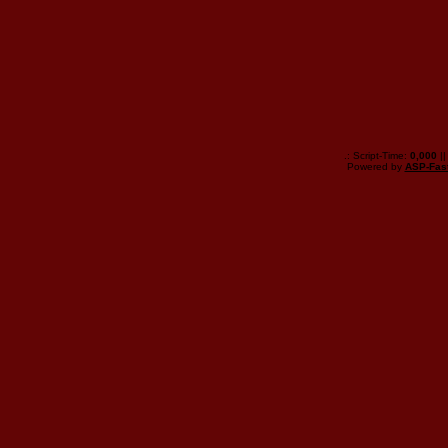
.: Script-Time:
0,000
||
Powered by
ASP-Fas