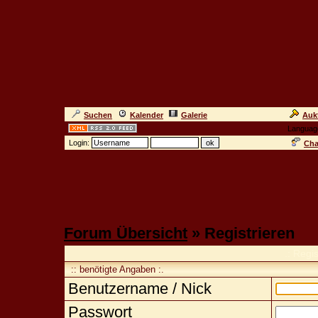
Suchen
Kalender
Galerie
Auk
Languag
Login:
Cha
Forum Übersicht
» Registrieren
.: Regi
:: benötigte Angaben :.
Benutzername / Nick
Passwort