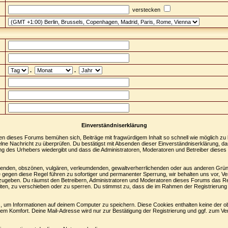
verstecken
.
.
Einverständniserklärung
en dieses Forums bemühen sich, Beiträge mit fragwürdigem Inhalt so schnell wie möglich zu
nzelne Nachricht zu überprüfen. Du bestätigst mit Absenden dieser Einverständniserklärung, da
ng des Urhebers wiedergibt und dass die Administratoren, Moderatoren und Betreiber dieses 
digenden, obszönen, vulgären, verleumdenden, gewaltverherrlichenden oder aus anderen Grün
 gegen diese Regel führen zu sofortiger und permanenter Sperrung, wir behalten uns vor, Ve
zugeben. Du räumst den Betreibern, Administratoren und Moderatoren dieses Forums das Re
ten, zu verschieben oder zu sperren. Du stimmst zu, dass die im Rahmen der Registrierung
 um Informationen auf deinem Computer zu speichern. Diese Cookies enthalten keine der 
nem Komfort. Deine Mail-Adresse wird nur zur Bestätigung der Registrierung und ggf. zum 