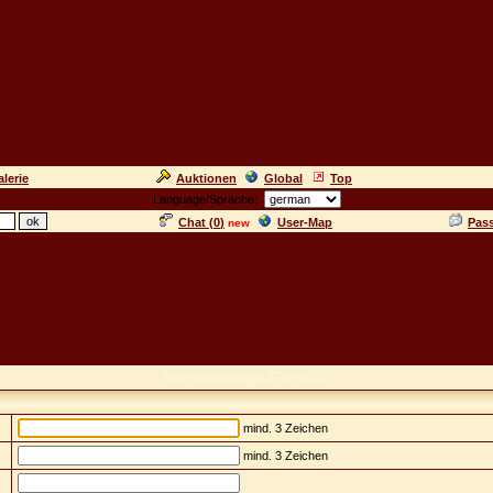
lerie
Auktionen
Global
Top
Language/Sprache:
Chat (
0
)
User-Map
Pas
new
.: Registrierungs-Formular :.
mind. 3 Zeichen
mind. 3 Zeichen