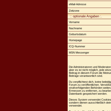
eMail-Adresse
Zeitzone
:: optionale Angaben :.
Vorname
Nachname
Geburtsdatum
Homepage
ICQ-Nummer
MSN Messenger
Die Administratoren und Moderator
aber es ist nicht möglich, jede ei
Beitrag in diesem Forum die Meinu
Beiträge verantwortlich sind.
Du verpflichtest dich, keine belei
Forum zu veröffentlichen. Verstöße
strafverfolgenden Behörden weiter
Ermessen zu entfernen, zu bearbei
Datenbank gespeichert werden.
Dieses System verwendet Cookies,
sondern dienen ausschließlich dei
verwendet.