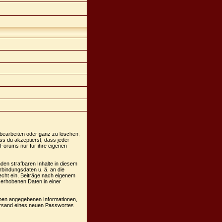
 bearbeiten oder ganz zu löschen,
ss du akzeptierst, dass jeder
Forums nur für ihre eigenen
den strafbaren Inhalte in diesem
rbindungsdaten u. ä. an die
cht ein, Beiträge nach eigenem
 erhobenen Daten in einer
oben angegebenen Informationen,
Versand eines neuen Passwortes