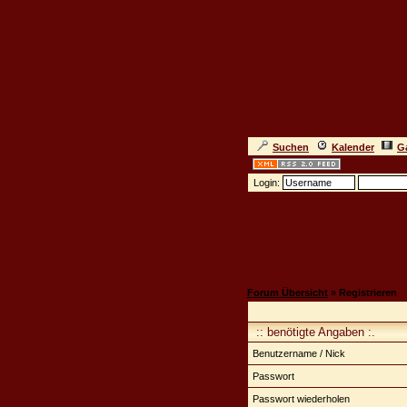
Suchen
Kalender
Ga
Login:
Forum Übersicht
» Registrieren
:: benötigte Angaben :.
Benutzername / Nick
Passwort
Passwort wiederholen