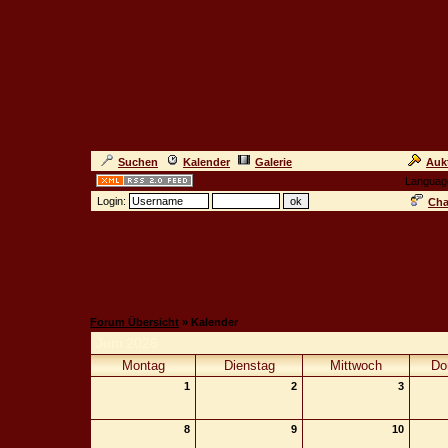
Suchen
Kalender
Galerie
Auk
Languag
Login:
Cha
Forum Übersicht
» Kalender
Juni 2026
Montag
Dienstag
Mittwoch
Do
1
2
3
8
9
10