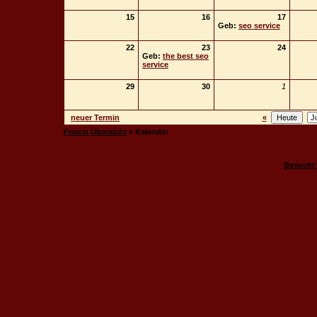
15
16
17
Geb:
seo service
22
23
24
Geb:
the best seo
service
29
30
1
neuer Termin
«
Forum Übersicht
» Kalender
Besucht