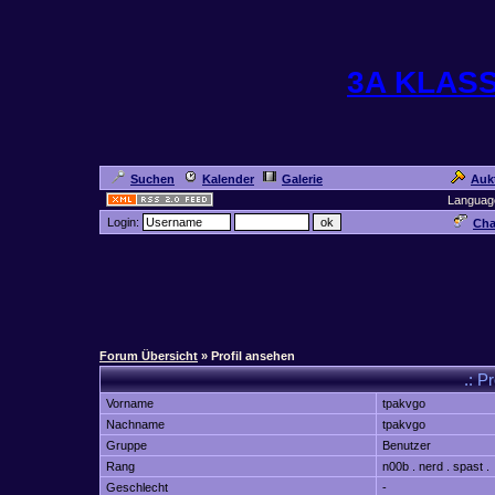
3A KLAS
Suchen
Kalender
Galerie
Auk
Languag
Login:
Cha
Forum Übersicht
» Profil ansehen
.: P
Vorname
tpakvgo
Nachname
tpakvgo
Gruppe
Benutzer
Rang
n00b . nerd . spast .
Geschlecht
-