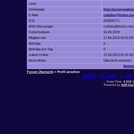
Land
-
Homepage
http://occmypajpw
E-Mail
csdxbu@lirxmn.c
ICQ
620605771
MSN Messenger
csdxbu@lirxmn.com
Geburtsdatum
16.06.1978
Mitglied seit
17.04.2013 02:41:50
Beiträge
0
Beiträge pro Tag
0
zuletzt Online
17.04.2013 02:41:50
letzte Aktion
Übersicht ansehen
Beiträ
Forum Übersicht
» Profil ansehen
BEST CLASS. = 3A! 
.: Script-Time:
0,016
|
Powered by
ASP-Fas