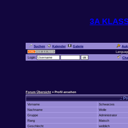
3A KLAS
Suchen
Kalender
Galerie
Auk
Languag
Login:
Cha
Forum Übersicht
» Profil ansehen
.: Pr
Vorname
Schwarzes
Nachname
Wolle
Gruppe
Administrator
Rang
Matsch
Geschlecht
weiblich