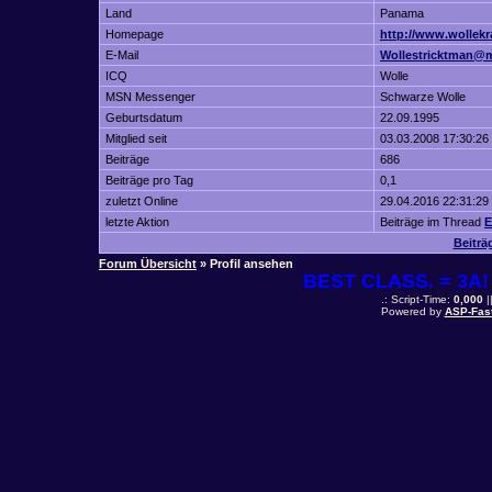
Land
Panama
Homepage
http://www.wollekr
E-Mail
Wollestricktman@
ICQ
Wolle
MSN Messenger
Schwarze Wolle
Geburtsdatum
22.09.1995
Mitglied seit
03.03.2008 17:30:26
Beiträge
686
Beiträge pro Tag
0,1
zuletzt Online
29.04.2016 22:31:29
letzte Aktion
Beiträge im Thread
E
Beiträ
Forum Übersicht
» Profil ansehen
BEST CLASS. = 3A! 
.: Script-Time:
0,000
|
Powered by
ASP-Fas