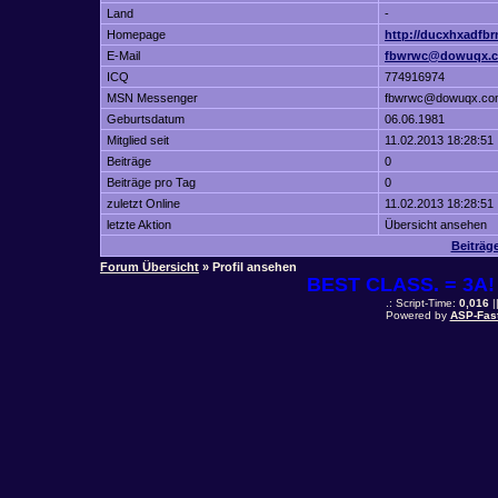
Land
-
Homepage
http://ducxhxadfbr
E-Mail
fbwrwc@dowuqx.
ICQ
774916974
MSN Messenger
fbwrwc@dowuqx.co
Geburtsdatum
06.06.1981
Mitglied seit
11.02.2013 18:28:51
Beiträge
0
Beiträge pro Tag
0
zuletzt Online
11.02.2013 18:28:51
letzte Aktion
Übersicht ansehen
Beiträg
Forum Übersicht
» Profil ansehen
BEST CLASS. = 3A! 
.: Script-Time:
0,016
|
Powered by
ASP-Fas