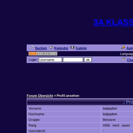
3A KLAS
Suchen
Kalender
Galerie
Auk
Languag
Login:
Cha
Forum Übersicht
» Profil ansehen
.: Pro
Vorname
bejiqqdtwt
Nachname
bejiqqdtwt
Gruppe
Benutzer
Rang
n00b . nerd . spast .
Geschlecht
-