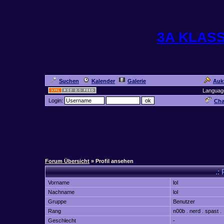
3A KLAS
Suchen
Kalender
Galerie
Auk
Languag
Login:
Cha
Forum Übersicht
» Profil ansehen
.: 
Vorname
lol
Nachname
lol
Gruppe
Benutzer
Rang
n00b . nerd . spast .
Geschlecht
-