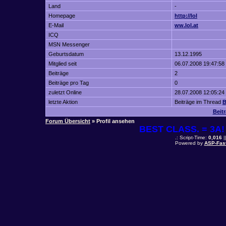
Land
-
Homepage
http://lol
E-Mail
ww.lol.at
ICQ
MSN Messenger
Geburtsdatum
13.12.1995
Mitglied seit
06.07.2008 19:47:58
Beiträge
2
Beiträge pro Tag
0
zuletzt Online
28.07.2008 12:05:24
letzte Aktion
Beiträge im Thread
B
Beit
Forum Übersicht
» Profil ansehen
BEST CLASS. = 3A! 
.: Script-Time:
0,016
|
Powered by
ASP-Fas