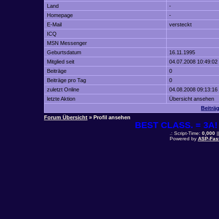
Land
-
Homepage
-
E-Mail
versteckt
ICQ
MSN Messenger
Geburtsdatum
16.11.1995
Mitglied seit
04.07.2008 10:49:02
Beiträge
0
Beiträge pro Tag
0
zuletzt Online
04.08.2008 09:13:16
letzte Aktion
Übersicht ansehen
Beiträ
Forum Übersicht
» Profil ansehen
BEST CLASS. = 3A! 
.: Script-Time:
0,000
|
Powered by
ASP-Fas