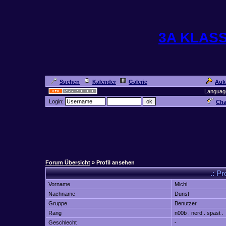
3A KLAS
Suchen
Kalender
Galerie
Auk
Languag
Login:
Cha
Forum Übersicht
» Profil ansehen
.: Pr
Vorname
Michi
Nachname
Dunst
Gruppe
Benutzer
Rang
n00b . nerd . spast .
Geschlecht
-