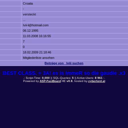
Croatia
-
versteckt
...
Ivii-ii@hotmail.com
06.12.1995
11.03.2008 16:16:55
7
0
18.02.2009 21:18:46
Mitgliederliste ansehen
Beiträge von _Iviii suchen
n
BEST CLASS. = 3A! es is immeR so die gaudie .x3
.: Script-Time:
0,000
|| SQL-Queries:
5
|| Active-Users:
8 961
:.
Powered by
ASP-FastBoard
HE
v0.8
, hosted by
cyberlord.at