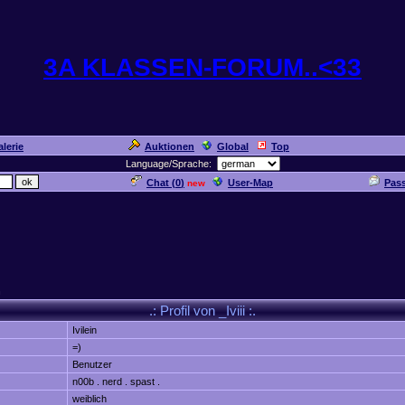
3A KLASSEN-FORUM..<33
lerie
Auktionen
Global
Top
Language/Sprache:
Chat (
0
)
User-Map
Pas
new
n
.: Profil von _Iviii :.
Ivilein
=)
Benutzer
n00b . nerd . spast .
weiblich