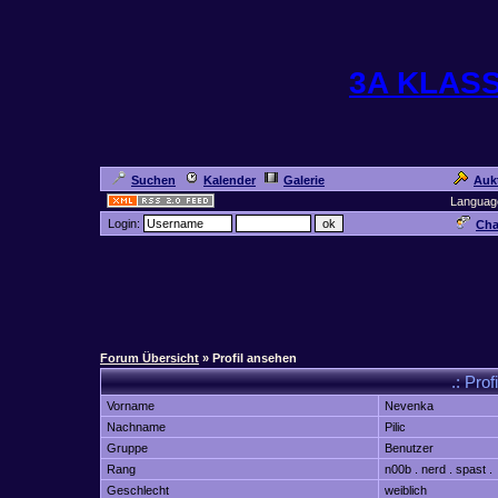
3A KLAS
Suchen
Kalender
Galerie
Auk
Languag
Login:
Cha
Forum Übersicht
» Profil ansehen
.: Pro
Vorname
Nevenka
Nachname
Pilic
Gruppe
Benutzer
Rang
n00b . nerd . spast .
Geschlecht
weiblich