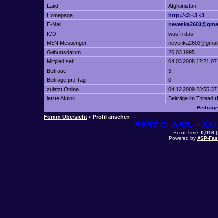
Land
Afghanistan
Homepage
http://<3 <3 <3
E-Mail
nevenka2603@gma
ICQ
was´n das
MSN Messenger
nevenka2603@gmail
Geburtsdatum
26.03.1995
Mitglied seit
04.03.2008 17:21:07
Beiträge
3
Beiträge pro Tag
0
zuletzt Online
04.12.2009 23:55:37
letzte Aktion
Beiträge im Thread
t
Beiträg
Forum Übersicht
» Profil ansehen
BEST CLASS. = 3A! 
.: Script-Time:
0,016
|
Powered by
ASP-Fas