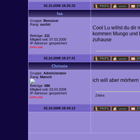
02.10.2008 18:25:32
Isa
Gruppe:
Benutzer
Rang:
suchti
Cool Lu willst du di
kommen Mungo und De
Beiträge:
211
zuhause
Mitglied seit: 07.03.2008
IP-Adresse: gespeichert
02.10.2008 18:27:41
Chrissie
Gruppe:
Administrator
Rang:
Matsch
ich will aber mörhern 
Beiträge:
686
Mitglied seit: 03.03.2008
IP-Adresse: gespeichert
Z
e
b
r
a
02.10.2008 18:34:12