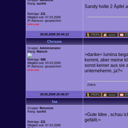
Gruppe:
Benutzer
Rang:
suchti
Sandy holte 2 Äpfel 
Beiträge:
211
Mitglied seit: 07.03.2008
IP-Adresse: gespeichert
30.05.2008 20:44:12
Chrissie
Gruppe:
Administrator
Rang:
Matsch
>danke< lumina began
kommt, aber meine kl
Beiträge:
686
Mitglied seit: 03.03.2008
sonst keiner aus sie
IP-Adresse: gespeichert
unternehemn, ja?<
Z
e
b
r
a
30.05.2008 20:46:07
Isa
Gruppe:
Benutzer
Rang:
suchti
<Gute Idee , schau ic
gefällt.<
Beiträge:
211
Mitglied seit: 07.03.2008