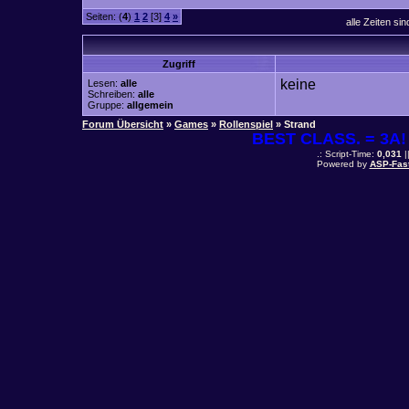
Seiten: (
4
)
1
2
[3]
4
»
alle Zeiten si
Zugriff
keine
Lesen:
alle
Schreiben:
alle
Gruppe:
allgemein
Forum Übersicht
»
Games
»
Rollenspiel
» Strand
BEST CLASS. = 3A! 
.: Script-Time:
0,031
|
Powered by
ASP-Fas