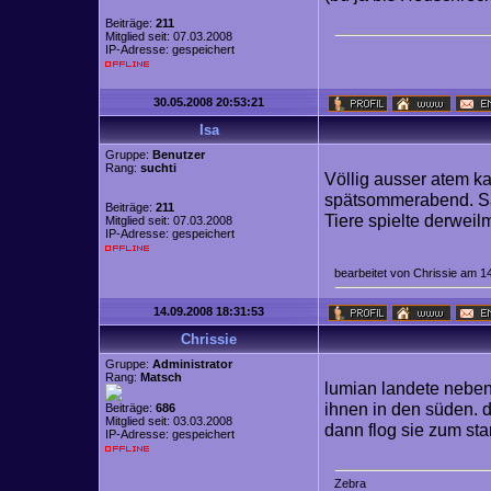
Beiträge:
211
Mitglied seit: 07.03.2008
IP-Adresse: gespeichert
30.05.2008 20:53:21
Isa
Gruppe:
Benutzer
Rang:
suchti
Völlig ausser atem k
spätsommerabend. San
Beiträge:
211
Tiere spielte derweil
Mitglied seit: 07.03.2008
IP-Adresse: gespeichert
bearbeitet von Chrissie am 1
14.09.2008 18:31:53
Chrissie
Gruppe:
Administrator
Rang:
Matsch
lumian landete neben s
ihnen in den süden. d
Beiträge:
686
Mitglied seit: 03.03.2008
dann flog sie zum sta
IP-Adresse: gespeichert
Z
e
b
r
a