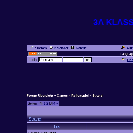
3A KLAS
Suchen
Kalender
Galerie
Auk
Languag
Login:
Cha
Forum Übersicht
»
Games
»
Rollenspiel
» Strand
Seiten: (
4
)
1
2
[3]
4
»
Strand
Isa