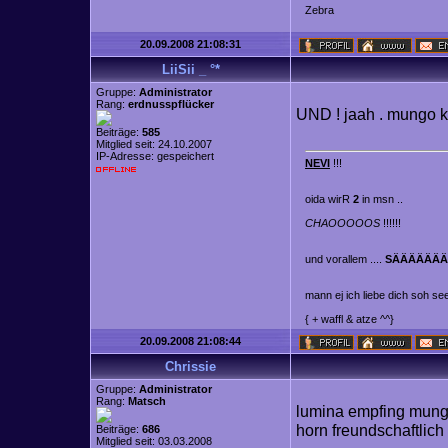
Z
e
b
r
a
20.09.2008 21:08:31
LiiSii _ °*
Gruppe:
Administrator
Rang:
erdnusspflücker
UND ! jaah . mungo keh
Beiträge:
585
Mitglied seit: 24.10.2007
IP-Adresse: gespeichert
NEVI
!!!
oida wirR
2
in msn ..
CHAOOOOOS
!!!!!!
und vorallem ....
SÄÄÄÄÄÄ
mann ej ich liebe dich soh se
{ + waffl & atze ^^}
20.09.2008 21:08:44
Chrissie
Gruppe:
Administrator
Rang:
Matsch
lumina empfing mungo
horn freundschaftlich 
Beiträge:
686
Mitglied seit: 03.03.2008