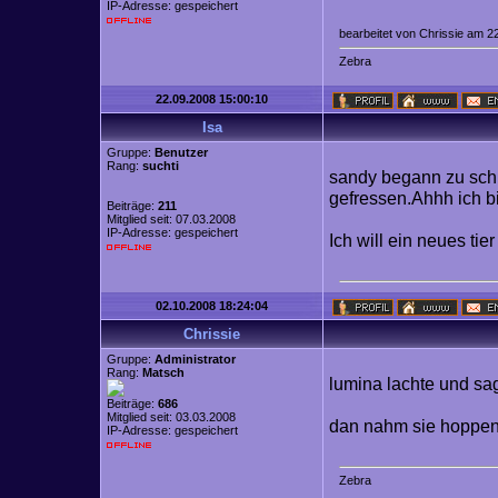
IP-Adresse: gespeichert
bearbeitet von Chrissie am 2
Z
e
b
r
a
22.09.2008 15:00:10
Isa
Gruppe:
Benutzer
Rang:
suchti
sandy begann zu schlu
gefressen.Ahhh ich bi
Beiträge:
211
Mitglied seit: 07.03.2008
IP-Adresse: gespeichert
Ich will ein neues tie
02.10.2008 18:24:04
Chrissie
Gruppe:
Administrator
Rang:
Matsch
lumina lachte und sa
Beiträge:
686
Mitglied seit: 03.03.2008
dan nahm sie hoppen 
IP-Adresse: gespeichert
Z
e
b
r
a