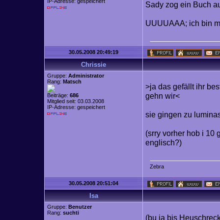
IP-Adresse: gespeichert
Sady zog ein Buch au
UUUUAAA; ich bin mü
30.05.2008 20:49:19
Chrissie
Gruppe:
Administrator
Rang:
Matsch
>ja das gefällt ihr bes
gehn wir<
Beiträge:
686
Mitglied seit: 03.03.2008
IP-Adresse: gespeichert
sie gingen zu luminas 
(srry vorher hob i 10 
englisch?)
Z
e
b
r
a
30.05.2008 20:51:04
Isa
Gruppe:
Benutzer
Rang:
suchti
(bu ja bis Heuschrec