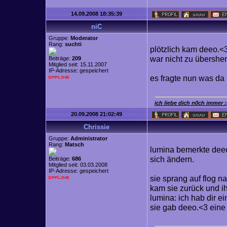
14.09.2008 18:35:39
niC
Gruppe:
Moderator
Rang:
suchti
plötzlich kam deeo.<3
war nicht zu übershe
Beiträge:
209
Mitglied seit: 15.11.2007
IP-Adresse: gespeichert
es fragte nun was da
ich liebe dich n0ch immer :
20.09.2008 21:02:49
Chrissie
Gruppe:
Administrator
Rang:
Matsch
lumina bemerkte deeo
sich ändern.
Beiträge:
686
Mitglied seit: 03.03.2008
IP-Adresse: gespeichert
sie sprang auf flog 
kam sie zurück und i
lumina: ich hab dir e
sie gab deeo.<3 eine