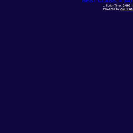
BEST CLASS. = 3A! 
.: Script-Time:
0,000
|
Powered by
ASP-Fas