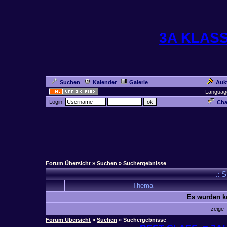
3A KLAS
Suchen
Kalender
Galerie
Auk
Languag
Login:
Cha
Forum Übersicht
»
Suchen
» Suchergebnisse
.: 
Thema
Es wurden k
zeige
Forum Übersicht
»
Suchen
» Suchergebnisse