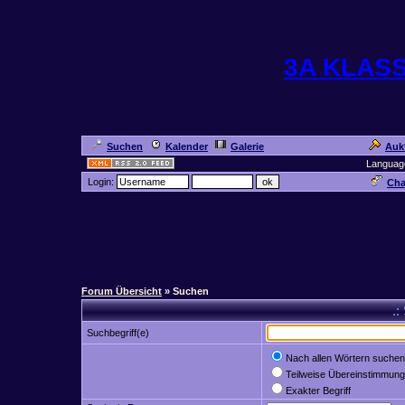
3A KLAS
Suchen
Kalender
Galerie
Auk
Languag
Login:
Cha
Forum Übersicht
» Suchen
.:
Suchbegriff(e)
Nach allen Wörtern suchen
Teilweise Übereinstimmung
Exakter Begriff