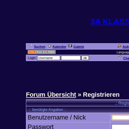
3A KLAS
Suchen
Kalender
Galerie
Auk
Languag
Login:
Cha
Forum Übersicht
» Registrieren
.: Regi
:: benötigte Angaben :.
Benutzername / Nick
Passwort