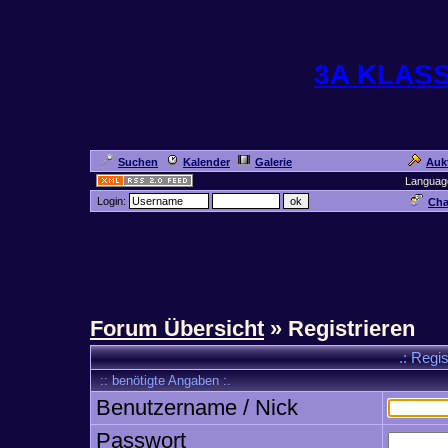
3A KLAS
Suchen
Kalender
Galerie
Auk
Languag
Login:
Cha
Forum Übersicht
» Registrieren
.: Regi
:: benötigte Angaben :.
Benutzername / Nick
Passwort