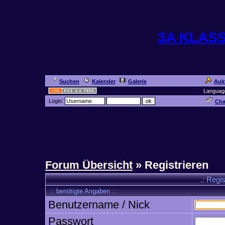
3A KLAS
Suchen
Kalender
Galerie
Auk
Languag
Login:
Cha
Forum Übersicht
» Registrieren
.: Regi
:: benötigte Angaben :.
Benutzername / Nick
Passwort