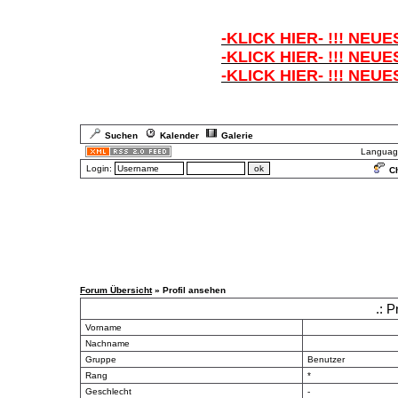
-KLICK HIER- !!! NEUE
-KLICK HIER- !!! NEUE
-KLICK HIER- !!! NEUE
Suchen
Kalender
Galerie
Languag
Login:
Ch
Forum Übersicht
» Profil ansehen
.: P
Vorname
Nachname
Gruppe
Benutzer
Rang
*
Geschlecht
-