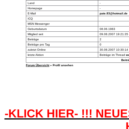
Land
-
Homepage
-
E-Mail
pate.83@hotmail.de
ICQ
MSN Messenger
Geburtsdatum
08.06.1983
Mitglied seit
09.08.2007 19:21:35
Beiträge
2
Beiträge pro Tag
0
zuletzt Online
30.08.2007 10:30:14
letzte Aktion
Beiträge im Thread
w
Beitr
Forum Übersicht
» Profil ansehen
-KLICK HIER- !!! NEU