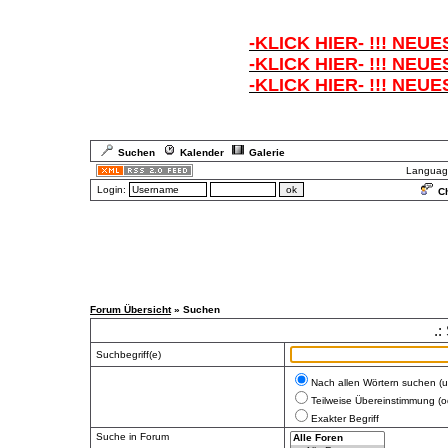
-KLICK HIER- !!! NEUE
-KLICK HIER- !!! NEUE
-KLICK HIER- !!! NEUE
Suchen
Kalender
Galerie
Languag
Login:
Ch
Forum Übersicht
» Suchen
.:
Suchbegriff(e)
Nach allen Wörtern suchen (
Teilweise Übereinstimmung (o
Exakter Begriff
Suche in Forum